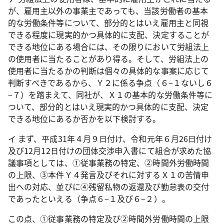
が、雇用主以外の事業主であっても、当該労働者の基本
的な労働条件等について、部分的とはいえ雇用主と同視
できる程度に現実的かつ具体的に支配、決定することが
できる地位にある場合には、その限りにおいて労組法上
の使用者に当たることがあり得る。そして、労組法上の
使用者に当たるかの判断は個々の具体的な事案に応じて
判断すべきであるから、Ｙ２に係る争点（６−１ないし６
−７）を踏まえて、同社が、Ｘ１の基本的な労働条件等に
ついて、部分的とはいえ現実的かつ具体的に支配、決定
できる地位にあるか否かを以下検討する。
イ まず、平成
31
年４月９日付け、令和元年６月
26
日付け
及び
12
月
12
日付けの団体交渉申入書にて組合が求めた協
議事項としては、①従事業務の特定、②時間外労働時間
の上限、③本件Ｙ４発言及びそれに対するＸ１の苦情申
出への対応、並びに④残留私物の返還及び勤怠表の交付
であったといえる（争点６−１及び６−２）。
この点、①従事業務の特定及び②時間外労働時間の上限