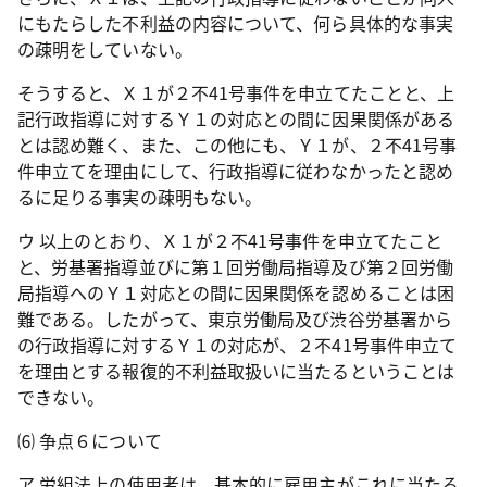
にもたらした不利益の内容について、何ら具体的な事実
の疎明をしていない。
そうすると、Ｘ１が２不
41
号事件を申立てたことと、上
記行政指導に対するＹ１の対応との間に因果関係がある
とは認め難く、また、この他にも、Ｙ１が、２不
41
号事
件申立てを理由にして、行政指導に従わなかったと認め
るに足りる事実の疎明もない。
ウ 以上のとおり、Ｘ１が２不
41
号事件を申立てたこと
と、労基署指導並びに第１回労働局指導及び第２回労働
局指導へのＹ１対応との間に因果関係を認めることは困
難である。したがって、東京労働局及び渋谷労基署から
の行政指導に対するＹ１の対応が、２不
41
号事件申立て
を理由とする報復的不利益取扱いに当たるということは
できない。
⑹ 争点６について
ア 労組法上の使用者は、基本的に雇用主がこれに当たる