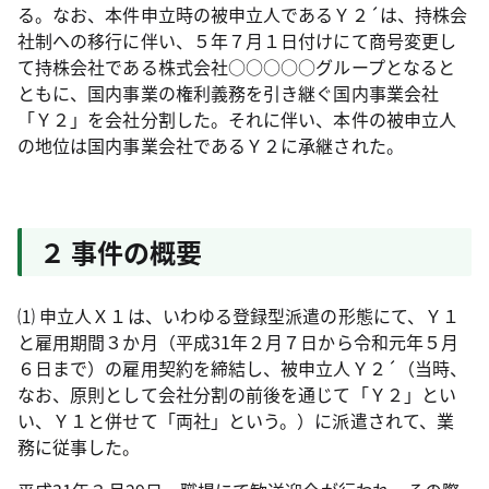
る。なお、本件申立時の被申立人であるＹ２´は、持株会
社制への移行に伴い、５年７月１日付けにて商号変更し
て持株会社である株式会社○○○○○グループとなると
ともに、国内事業の権利義務を引き継ぐ国内事業会社
「Ｙ２」を会社分割した。それに伴い、本件の被申立人
の地位は国内事業会社であるＹ２に承継された。
２ 事件の概要
⑴ 申立人Ｘ１は、いわゆる登録型派遣の形態にて、Ｙ１
と雇用期間３か月（平成
31
年２月７日から令和元年５月
６日まで）の雇用契約を締結し、被申立人Ｙ２´（当時、
なお、原則として会社分割の前後を通じて「Ｙ２」とい
い、Ｙ１と併せて「両社」という。）に派遣されて、業
務に従事した。