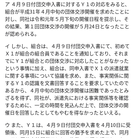
ア ４月９日付団交申入書に対するＹ１の対応をみると、
組合が平成
31
年４月中旬の団体交渉開催を求めたことに
対し、同社は令和元年５月下旬の開催日程を提示し、そ
の結果、第１回団体交渉の開催が５月
24
日となったこと
が認められる。
イ しかし、組合は、４月９日付団交申入書にて、初めて
Ｘ１が組合の組合員であることを通知しており、それま
でにＹ１が組合との団体交渉に対応したことがなかった
という事情に加え、組合は、同申入書でＸ１の派遣就業
に関する事項について協議を求め、また、事実関係に関
するＹ１の認識を文書回答することを要求していたので
あるから、４月中旬の団体交渉開催は困難であったとみ
ざるを得ず、同社が、派遣先における事実関係等を確認
するために、一定の時間を見込んだ上で、団体交渉の開
催日を回答したとしてもやむを得なかったといえる。
ウ また、Ｙ１は、４月９日付団交申入書を４月
10
日に受
領後、同月
15
日に組合に回答の猶予を求めた上で、同月