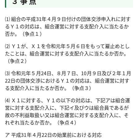
３ 争 点
⑴ 組合の平成
31
年４月９日付けの団体交渉申入れに対す
るＹ１の対応は、組合運営に対する支配介入に当たるか
否か。（争点１）
⑵ Ｙ１が、Ｘ１を令和元年５月６日をもって雇止めとし
たことは、組合運営に対する支配介入に当たるか否か。
（争点２）
⑶ 令和元年５月
24
日、８月７日、
10
月９日及び２年１月
22
日の団体交渉におけるＹ１の対応は、組合運営に対す
る支配介入に当たるか否か。（争点３）
⑷ Ｘ１に対する、Ｙ１の以下の対応は、下記アは組合運
営に対する支配介入に、下記イ及びウは組合員であるが
故の不利益取扱い又は組合運営に対する支配介入に、そ
れぞれ当たるか否か。（争点４）
ア 平成
31
年４月
22
日の始業前における対応