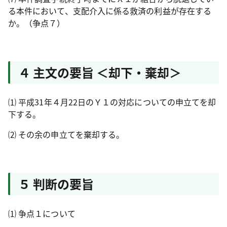
る本件において、支配介入に係る救済の利益が存在する
か。（争点７）
４ 主文の要旨 ＜却下・棄却＞
⑴ 平成
31
年４月
22
日のＹ１の対応についての申立てを却
下する。
⑵ その余の申立てを棄却する。
５ 判断の要旨
⑴ 争点１について