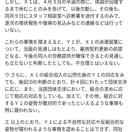
しかし、Ｘ１は、４月３日の早退の際に、体調が回復す
るまで休むことのみを告げて、以後欠勤し、その後も、
同月９日にスタッフ相談室へ診断書を送付するのみで、
逐次の現状報告や復帰の見込みなどの連絡などは行って
いない。
これらの事情を踏まえると、Ｙ１が、Ｘ１の派遣就業に
ついて、当面の見通しはもとより、雇用契約更新の前提
となる、今後の同人の労務提供が確保できるとの見通し
も立たないと判断したとしても、不合理とはいえない。
ウ さらに、Ｘ１の組合加入の公然化後のＹ１の対応をみ
ても、後記⑶の判断のとおり、計４回にわたって団体交渉
に応じ、また、当該団体交渉において、組合の求めに応
じて相応の対応をしている。加えて、その他、組合に対
するＹ１の姿勢が敵対的であったといえるような事情も
特に窺われない。
エ 以上のとおり、Ｙ１による不自然な対応や反組合的な
姿勢が窺われるような事情を認めることはできず、同社