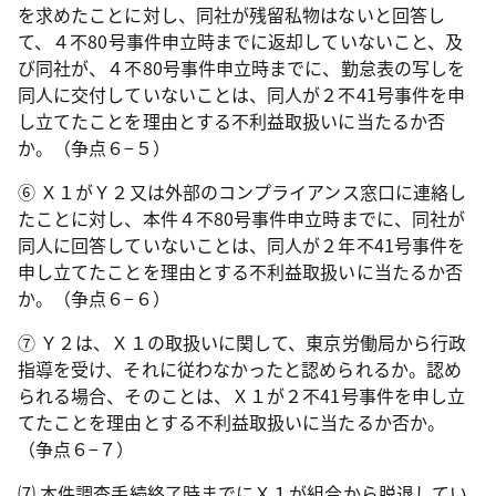
を求めたことに対し、同社が残留私物はないと回答し
て、４不
80
号事件申立時までに返却していないこと、及
び同社が、４不
80
号事件申立時までに、勤怠表の写しを
同人に交付していないことは、同人が２不
41
号事件を申
し立てたことを理由とする不利益取扱いに当たるか否
か。（争点６−５）
⑥ Ｘ１がＹ２又は外部のコンプライアンス窓口に連絡し
たことに対し、本件４不
80
号事件申立時までに、同社が
同人に回答していないことは、同人が２年不
41
号事件を
申し立てたことを理由とする不利益取扱いに当たるか否
か。（争点６−６）
⑦ Ｙ２は、Ｘ１の取扱いに関して、東京労働局から行政
指導を受け、それに従わなかったと認められるか。認め
られる場合、そのことは、Ｘ１が２不
41
号事件を申し立
てたことを理由とする不利益取扱いに当たるか否か。
（争点６−７）
⑺ 本件調査手続終了時までにＸ１が組合から脱退してい