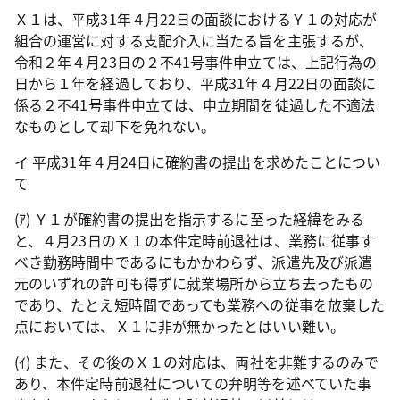
Ｘ１は、平成
31
年４月
22
日の面談におけるＹ１の対応が
組合の運営に対する支配介入に当たる旨を主張するが、
令和２年４月
23
日の２不
41
号事件申立ては、上記行為の
日から１年を経過しており、平成
31
年４月
22
日の面談に
係る２不
41
号事件申立ては、申立期間を徒過した不適法
なものとして却下を免れない。
イ 平成
31
年４月
24
日に確約書の提出を求めたことについ
て
(
ｱ
)
Ｙ１が確約書の提出を指示するに至った経緯をみる
と、４月
23
日のＸ１の本件定時前退社は、業務に従事す
べき勤務時間中であるにもかかわらず、派遣先及び派遣
元のいずれの許可も得ずに就業場所から立ち去ったもの
であり、たとえ短時間であっても業務への従事を放棄した
点においては、Ｘ１に非が無かったとはいい難い。
(
ｲ
)
また、その後のＸ１の対応は、両社を非難するのみで
あり、本件定時前退社についての弁明等を述べていた事