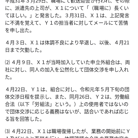
平成
31
年３月
29
日、職場にて歓送迎会が行われ、その際
に、派遣先の上司が、Ｘ１について「（職場に）長くい
てほしい。」と発言した。３月
31
日、Ｘ１は、上記発言
に不満を覚えて、Ｙ１の担当者に対してメールにて苦情
を申し出た。
４月３日、Ｘ１は体調不良により早退し、以後、４月
21
日まで欠勤した。
⑵ ４月９日、Ｘ１が当時加入していた申立外組合は、両
社に対し、同人の加入を公然化して団体交渉を申し入れ
た。
４月
22
日、Ｙ１は、組合に対し、令和元年５月下旬の団
体交渉日程を提示し、また、同月
26
日、Ｙ２は、労働組
合法（以下「労組法」という。）上の使用者ではないの
で団体交渉に応じる義務はないが、話合いであれば応じ
る旨を回答した。
⑶ ４月
22
日、Ｘ１は職場復帰したが、業務の開始前にＹ