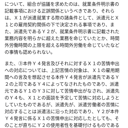
について、組合が協議を求めたのは、就業条件明示書の
記載事項における正誤関係というべきであり、それら
は、Ｘ１が派遣就業する際の諸条件として、派遣元とＸ
１との雇用契約関係の下で決定される事項であり、ま
た、派遣先であるＹ２が、就業条件明示書に記載された
業務内容を明らかに超えた業務を命じていたとか、時間
外労働時間の上限を超える時間外労働を命じていたなど
の事情も認められない。
また、③本件Ｙ４発言及びそれに対するＸ１の苦情申出
への対応については、上記苦情の対象は、Ｘ１の雇用期
間への言及を想起させる本件Ｙ４発言が派遣先であるＹ
２の上司であるＹ４によってなされたものであり、派遣
元であるＹ１のＹ３に対して苦情申出がなされ、派遣先
のＹ４も、Ｘ１との面談を予定して苦情に対応しようと
していたものであるが、派遣先が、派遣労働者の苦情に
対応することは派遣法に沿った対応であり、Ｙ２が本件
Ｙ４発言に係るＸ１の苦情申出に対応したとしても、そ
のことが直ちにＹ２の使用者性を基礎付けるものである