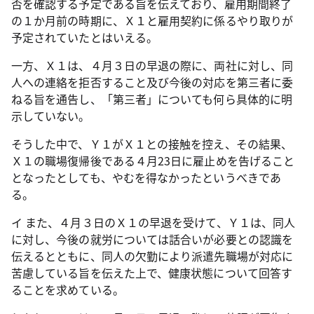
否を確認する予定である旨を伝えており、雇用期間終了
の１か月前の時期に、Ｘ１と雇用契約に係るやり取りが
予定されていたとはいえる。
一方、Ｘ１は、４月３日の早退の際に、両社に対し、同
人への連絡を拒否すること及び今後の対応を第三者に委
ねる旨を通告し、「第三者」についても何ら具体的に明
示していない。
そうした中で、Ｙ１がＸ１との接触を控え、その結果、
Ｘ１の職場復帰後である４月
23
日に雇止めを告げること
となったとしても、やむを得なかったというべきであ
る。
イ また、４月３日のＸ１の早退を受けて、Ｙ１は、同人
に対し、今後の就労については話合いが必要との認識を
伝えるとともに、同人の欠勤により派遣先職場が対応に
苦慮している旨を伝えた上で、健康状態について回答す
ることを求めている。