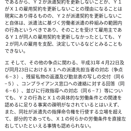
であるから、Ｙ２が派遣契約を更新しないことが、Ｙ１
がＸ１の雇用契約を更新しないことの理由になることは
現実にあり得るものの、Ｙ２が派遣契約を更新しないこ
と自体は、派遣法に基づく労働者派遣の枠組みの範囲内
の行為というべきであり、そのことを受けて雇用主であ
るＹ１が同人の雇用契約を更新しなかったとしても、Ｙ
２が同人の雇用を支配、決定しているなどとみることも
できない。
エ そして、その他の争点に関わる、平成
31
年４月
22
日及
び同月
23
日におけるＸ１への派遣先担当者の対応（争点
６−３）、残留私物の返還及び勤怠表の写しの交付（同６
−５）、コンプライアンス窓口への連絡に対する回答（同
６−６）、並びに行政指導への対応（同６−７）等につい
ても、Ｙ２の行為とＸ１の具体的な労働条件との関連を
認めるに足りる事実の疎明がなされているとはいえず、
また、同社が派遣先の指揮命令権を行使する立場を超え
て、部分的であっても、Ｘ１の何らかの労働条件を直接左
右していたといえる事情も認められない。