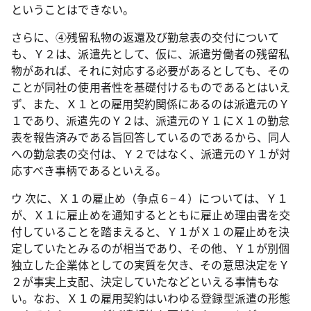
ということはできない。
さらに、④残留私物の返還及び勤怠表の交付について
も、Ｙ２は、派遣先として、仮に、派遣労働者の残留私
物があれば、それに対応する必要があるとしても、その
ことが同社の使用者性を基礎付けるものであるとはいえ
ず、また、Ｘ１との雇用契約関係にあるのは派遣元のＹ
１であり、派遣先のＹ２は、派遣元のＹ１にＸ１の勤怠
表を報告済みである旨回答しているのであるから、同人
への勤怠表の交付は、Ｙ２ではなく、派遣元のＹ１が対
応すべき事柄であるといえる。
ウ 次に、Ｘ１の雇止め（争点６−４）については、Ｙ１
が、Ｘ１に雇止めを通知するとともに雇止め理由書を交
付していることを踏まえると、Ｙ１がＸ１の雇止めを決
定していたとみるのが相当であり、その他、Ｙ１が別個
独立した企業体としての実質を欠き、その意思決定をＹ
２が事実上支配、決定していたなどといえる事情もな
い。なお、Ｘ１の雇用契約はいわゆる登録型派遣の形態