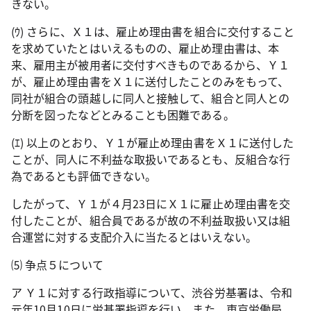
きない。
(
ｳ
)
さらに、Ｘ１は、雇止め理由書を組合に交付すること
を求めていたとはいえるものの、雇止め理由書は、本
来、雇用主が被用者に交付すべきものであるから、Ｙ１
が、雇止め理由書をＸ１に送付したことのみをもって、
同社が組合の頭越しに同人と接触して、組合と同人との
分断を図ったなどとみることも困難である。
(
ｴ
)
以上のとおり、Ｙ１が雇止め理由書をＸ１に送付した
ことが、同人に不利益な取扱いであるとも、反組合な行
為であるとも評価できない。
したがって、Ｙ１が４月
23
日にＸ１に雇止め理由書を交
付したことが、組合員であるが故の不利益取扱い又は組
合運営に対する支配介入に当たるとはいえない。
⑸ 争点５について
ア Ｙ１に対する行政指導について、渋谷労基署は、令和
元年
10
月
10
日に労基署指導を行い、また、東京労働局