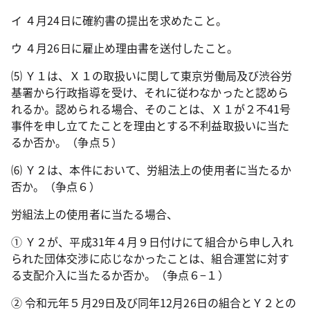
イ ４月
24
日に確約書の提出を求めたこと。
ウ ４月
26
日に雇止め理由書を送付したこと。
⑸ Ｙ１は、Ｘ１の取扱いに関して東京労働局及び渋谷労
基署から行政指導を受け、それに従わなかったと認めら
れるか。認められる場合、そのことは、Ｘ１が２不
41
号
事件を申し立てたことを理由とする不利益取扱いに当た
るか否か。（争点５）
⑹ Ｙ２は、本件において、労組法上の使用者に当たるか
否か。（争点６）
労組法上の使用者に当たる場合、
① Ｙ２が、平成
31
年４月９日付けにて組合から申し入れ
られた団体交渉に応じなかったことは、組合運営に対す
る支配介入に当たるか否か。（争点６−１）
② 令和元年５月
29
日及び同年
12
月
26
日の組合とＹ２との