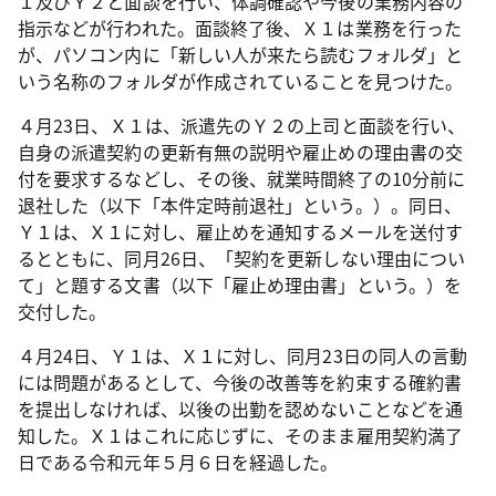
１及びＹ２と面談を行い、体調確認や今後の業務内容の
指示などが行われた。面談終了後、Ｘ１は業務を行った
が、パソコン内に「新しい人が来たら読むフォルダ」と
いう名称のフォルダが作成されていることを見つけた。
４月
23
日、Ｘ１は、派遣先のＹ２の上司と面談を行い、
自身の派遣契約の更新有無の説明や雇止めの理由書の交
付を要求するなどし、その後、就業時間終了の
10
分前に
退社した（以下「本件定時前退社」という。）。同日、
Ｙ１は、Ｘ１に対し、雇止めを通知するメールを送付す
るとともに、同月
26
日、「契約を更新しない理由につい
て」と題する文書（以下「雇止め理由書」という。）を
交付した。
４月
24
日、Ｙ１は、Ｘ１に対し、同月
23
日の同人の言動
には問題があるとして、今後の改善等を約束する確約書
を提出しなければ、以後の出勤を認めないことなどを通
知した。Ｘ１はこれに応じずに、そのまま雇用契約満了
日である令和元年５月６日を経過した。