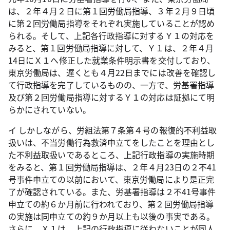
は、２年４月２日に第１回労働局指導、３年２月９日頃
に第２回労働局指導をそれぞれ実施していることが認め
られる。そして、上記各行政指導に対するＹ１の対応を
みると、第１回労働局指導に対して、Ｙ１は、２年４月
14
日にＸ１へ修正した就業条件明示書を交付しており、
東京労働局は、遅くとも４月
22
日までには改善を確認し
て行政指導を完了しているものの、一方で、労基署指導
及び第２回労働局指導に対するＹ１の対応は証拠にて明
らかにされていない。
イ しかしながら、労組法第７条第４号の報復的不利益取
扱いは、不当労働行為救済申立てをしたことを理由とし
た不利益取扱いであるところ、上記行政指導の実施時期
をみると、第１回労働局指導は、２年４月
23
日の２不
41
号事件申立ての以前において、東京労働局により是正完
了が確認されている。また、労基署指導は２不
41
号事件
申立ての約６か月前に行われており、第２回労働局指導
の実施は同申立ての約９か月以上も以後の事実である。
さらに、Ｘ１は、上記の行政指導に従わないことが同人