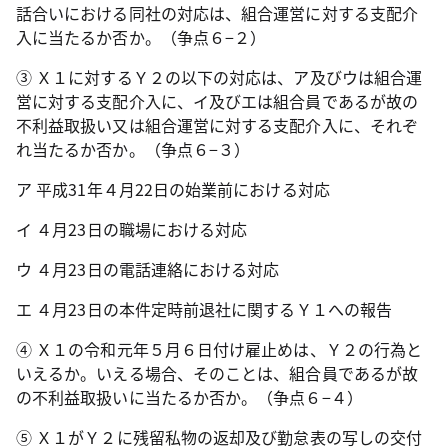
話合いにおける同社の対応は、組合運営に対する支配介
入に当たるか否か。（争点６−２）
③ Ｘ１に対するＹ２の以下の対応は、ア及びウは組合運
営に対する支配介入に、イ及びエは組合員であるが故の
不利益取扱い又は組合運営に対する支配介入に、それぞ
れ当たるか否か。（争点６−３）
ア 平成
31
年４月
22
日の始業前における対応
イ ４月
23
日の職場における対応
ウ ４月
23
日の電話連絡における対応
エ ４月
23
日の本件定時前退社に関するＹ１への報告
④ Ｘ１の令和元年５月６日付け雇止めは、Ｙ２の行為と
いえるか。いえる場合、そのことは、組合員であるが故
の不利益取扱いに当たるか否か。（争点６−４）
⑤ Ｘ１がＹ２に残留私物の返却及び勤怠表の写しの交付