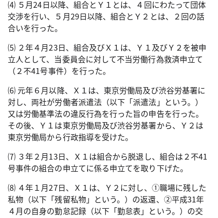
⑷ ５月
24
日以降、組合とＹ１とは、４回にわたって団体
交渉を行い、５月
29
日以降、組合とＹ２とは、２回の話
合いを行った。
⑸ ２年４月
23
日、組合及びＸ１は、Ｙ１及びＹ２を被申
立人として、当委員会に対して不当労働行為救済申立て
（２不
41
号事件）を行った。
⑹ 元年６月以降、Ｘ１は、東京労働局及び渋谷労基署に
対し、両社が労働者派遣法（以下「派遣法」という。）
又は労働基準法の違反行為を行った旨の申告を行った。
その後、Ｙ１は東京労働局及び渋谷労基署から、Ｙ２は
東京労働局から行政指導を受けた。
⑺ ３年２月
13
日、Ｘ１は組合から脱退し、組合は２不
41
号事件の組合の申立てに係る申立てを取り下げた。
⑻ ４年１月
27
日、Ｘ１は、Ｙ２に対し、①職場に残した
私物（以下「残留私物」という。）の返還、②平成
31
年
４月の自身の勤怠記録（以下「勤怠表」という。）の交