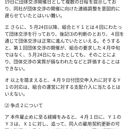
19
日に団体交渉開催日として複数の日程を提示してお
り、同社が団体交渉の開催に向けた連絡調整を意図的に
遅らせていたとはいい難い。
エ さらに、５月
24
日以降、組合とＹ１とは４回にわたっ
て団体交渉を行っており、後記⑶の判断のとおり、４回を
通じて団体交渉は正常に進んでいたといえる。そうする
と、第１回団体交渉の開催が、組合の要求した４月中旬
ではなく、５月
24
日になったとしても、そのことによ
り、団体交渉の実質が損なわれたなどと評価することは
できない。
オ 以上を踏まえると、４月９日付団交申入れに対するＹ
１の対応は、組合の運営に対する支配介入に当たるとは
いえない。
⑵ 争点２について
ア 本件雇止めに至る経緯をみると、４月１日に、Ｙ１の
Ｙ３は、Ｘ１に対し、追って、同人の雇用契約更新の可