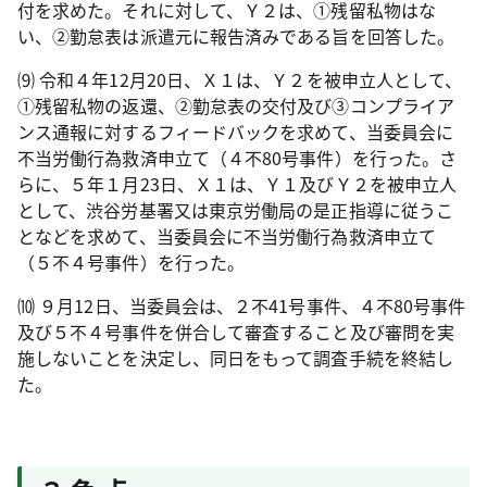
付を求めた。それに対して、Ｙ２は、①残留私物はな
い、②勤怠表は派遣元に報告済みである旨を回答した。
⑼ 令和４年
12
月
20
日、Ｘ１は、Ｙ２を被申立人として、
①残留私物の返還、②勤怠表の交付及び③コンプライア
ンス通報に対するフィードバックを求めて、当委員会に
不当労働行為救済申立て（４不
80
号事件）を行った。さ
らに、５年１月
23
日、Ｘ１は、Ｙ１及びＹ２を被申立人
として、渋谷労基署又は東京労働局の是正指導に従うこ
となどを求めて、当委員会に不当労働行為救済申立て
（５不４号事件）を行った。
⑽ ９月
12
日、当委員会は、２不
41
号事件、４不
80
号事件
及び５不４号事件を併合して審査すること及び審問を実
施しないことを決定し、同日をもって調査手続を終結し
た。