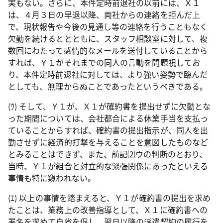
実もない。さらに、本件定時前退社の以前には、Ｘ１
は、４月３日の早退以降、両社からの連絡を拒んだ上
で、現状報告や今後の見通し等の連絡を行うこともなく
欠勤を続けるととともに、スタッフ相談室に対して、複
数回にわたって感情的なメールを送付していることから
すれば、Ｙ１がそれまでの同人の言動を問題視してお
り、本件定時前退社に対しては、より強い姿勢で臨んだ
としても、無理からぬことであったというべきである。
(
ｳ
)
そして、Ｙ１が、Ｘ１が確約書を提出せずに欠勤とな
った期間については、会社都合による休業手当を支払っ
ていることからすれば、確約書の提出指示が、同人を出
勤させずに経済的打撃を与えることを意図したものなど
とみることはできず、また、前記⑵ウの判断のとおり、
当時、Ｙ１が組合と対立的な緊張関係にあったといえる
事情も特に窺われない。
(
ｴ
)
以上の事情を踏まえると、Ｙ１が確約書の提出を求め
たことは、業務上の改善指導として、Ｘ１に確約書への
署名を求めて自省を促し、翌日以降の派遣契約の履行を