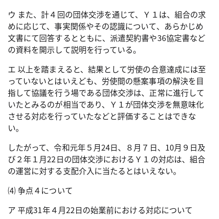
ウ また、計４回の団体交渉を通じて、Ｙ１は、組合の求
めに応じて、事実関係やその認識について、あらかじめ
文書にて回答するとともに、派遣契約書や
36
協定書など
の資料を開示して説明を行っている。
エ 以上を踏まえると、結果として労使の合意達成には至
っていないとはいえども、労使間の懸案事項の解決を目
指して協議を行う場である団体交渉は、正常に進行して
いたとみるのが相当であり、Ｙ１が団体交渉を無意味化
させる対応を行っていたなどと評価することはできな
い。
したがって、令和元年５月
24
日、８月７日、
10
月９日及
び２年１月
22
日の団体交渉におけるＹ１の対応は、組合
の運営に対する支配介入に当たるとはいえない。
⑷ 争点４について
ア 平成
31
年４月
22
日の始業前における対応について