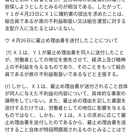
担保しようとしたとみるのが相当である。したがって、
Ｙ１が４月
23
日にＸ１に確約書の提出を求めたことは、
組合員であるが故の不利益取扱い又は組合運営に対する
支配介入に当たるとはいえない。
ウ ４月
26
日に雇止め理由書を送付したことについて
(
ｱ
)
Ｘ１は、Ｙ１が雇止め理由書を同人に送付したこと
が、労働者としての地位を喪失させて、経済上及び精神
上の不利益を与えるものであり、そのことをもって組合
員であるが故の不利益取扱いであるなどと主張する。
(
ｲ
)
しかし、Ｘ１は、雇止め理由書が送付されること自体
が同人に与えた不利益の内容について、具体的な事実の
疎明をしていない。また、雇止めの理由を記した書面を
送付するだけでは、労働者としての地位に影響を与える
ものではなく、しかも、Ｙ１は、Ｘ１の求めに応じて雇
止め理由書を送付したのであるから、雇止め理由書を送
付すること自体が特段問題視されるものとみることはで