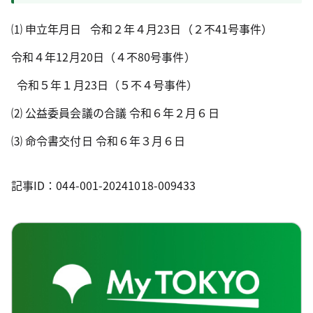
⑴ 申立年月日
令和２年４月
23
日（２不
41
号事件）
令和４年
12
月
20
日（４不
80
号事件）
令和５年１月
23
日（５不４号事件）
⑵ 公益委員会議の合議 令和６年２月６日
⑶ 命令書交付日 令和６年３月６日
記事ID：044-001-20241018-009433