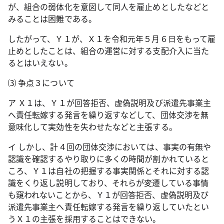
が、組合の弱体化を意図して同人を雇止めとしたなどと
みることは困難である。
したがって、Ｙ１が、Ｘ１を令和元年５月６日をもって雇
止めとしたことは、組合の運営に対する支配介入に当た
るとはいえない。
⑶ 争点３について
ア Ｘ１は、Ｙ１が回答拒否、虚偽説明及び派遣先事業主
へ責任転嫁する発言を繰り返すなどして、団体交渉を無
意味化して実効性を失わせたなどと主張する。
イ しかし、計４回の団体交渉においては、事実の有無や
認識を確認するやり取りに多くの時間が割かれていると
ころ、Ｙ１は自社の把握する事実関係とそれに対する認
識をくり返し説明しており、それらが変遷している事情
も窺われないことから、Ｙ１が回答拒否、虚偽説明及び
派遣先事業主へ責任転嫁する発言を繰り返していたとい
うＸ１の主張を採用することはできない。