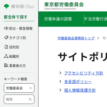
コンテンツにスキップ
都全体で探す
労働争議の調整
不当労働行
防災・緊急情報
カテゴリ別
労働委員会事務局トップ
サ
目的別
サイトポ
組織別
事業者の方
アクセシビリティ方針
キーワード検索
多言語ポリシー
個人情報保護方針