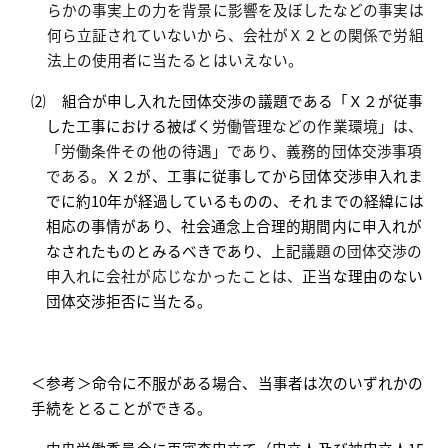
らかの事実上の力を背景に影響を及ぼしたなどの事実は
何ら立証されていないから、会社がＸ２との関係で労組
法上の使用者に当たるとはいえない。
⑵ 組合が申し入れた団体交渉の議題である「Ｘ２が従事
した工事における被ばく
労働管理などの作業環境」は、
「労働条件その他の待遇」であり、義務的団体交渉事項
である。
Ｘ２が、工事に従事してから団体交渉申入れま
でに約
10
年が経過しているものの、それまでの経緯には
相応の事情があり、社会通念上合理的期間内に申入れが
なされたものとみるべきであり、上記
議題の団体交渉の
申入れに会社が応じなかったことは、
正当な理由のない
団体交渉拒否に当たる。
＜参考＞命令に不服がある場合、当事者は次のいずれかの
手続をとることができる。