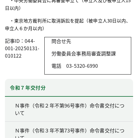
・中央労働委員会に再審査申立て（申立人及び被申立人
15
日以内）
・東京地方裁判所に取消訴訟を提起（被申立人
30
日以内、
申立人６か月以内）
記事ID：044-
問合せ先
001-20250131-
労働委員会事務局審査調整課
010122
電話
03-5320-6990
令和７年交付分
Ｎ事件（令和２年不第96号事件）命令書交付につ
いて
Ｎ事件（令和３年不第73号事件）命令書交付につ
いて