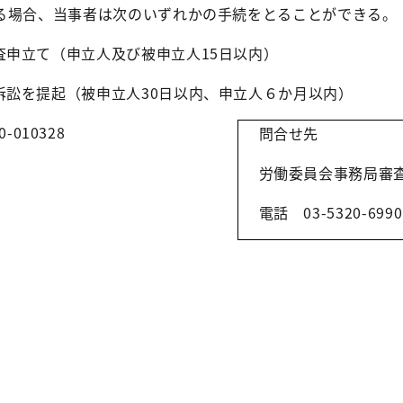
る場合、当事者は次のいずれかの手続をとることができる。
査申立て（申立人及び被申立人
15
日以内）
訴訟を提起（被申立人
30
日以内、申立人６か月以内）
0-010328
問合せ先
労働委員会事務局審
電話
03-5320-6990