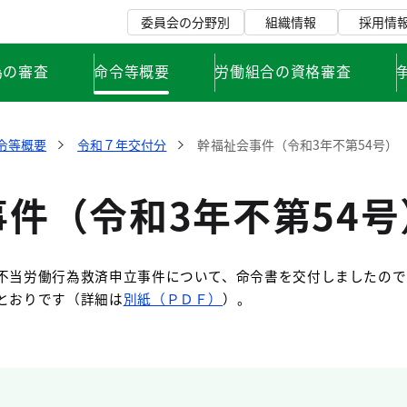
委員会の分野別
組織情報
採用情
為の審査
命令等概要
労働組合の資格審査
令等概要
令和７年交付分
幹福祉会事件（令和3年不第54号）
件（令和3年不第54号
不当労働行為救済申立事件について、命令書を交付しましたので
とおりです（詳細は
別紙（ＰＤＦ）
）。