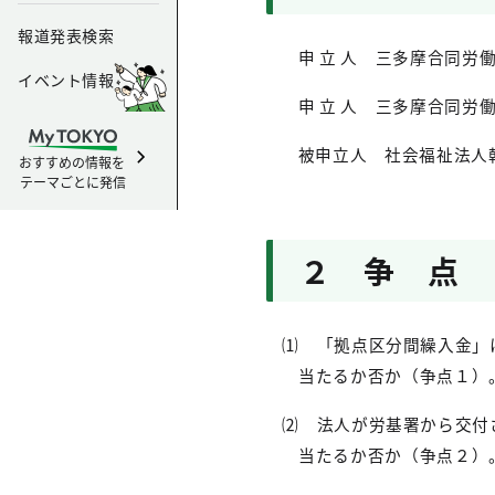
報道発表検索
申 立 人 三多摩合同労
イベント情報
申 立 人 三多摩合同労
被申立人 社会福祉法人
おすすめの情報を
テーマごとに発信
２ 争 点
⑴ 「拠点区分間繰入金」
当たるか否か（争点１）
⑵ 法人が労基署から交付
当たるか否か（争点２）