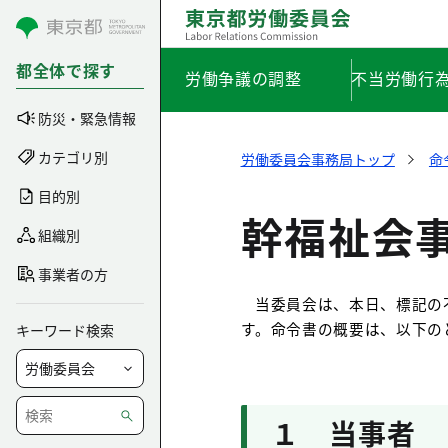
コンテンツにスキップ
都全体で探す
労働争議の調整
不当労働行
防災・緊急情報
カテゴリ別
労働委員会事務局トップ
命
目的別
幹福祉会事
組織別
事業者の方
当委員会は、本日、標記の
す。命令書の概要は、以下の
キーワード検索
１ 当事者