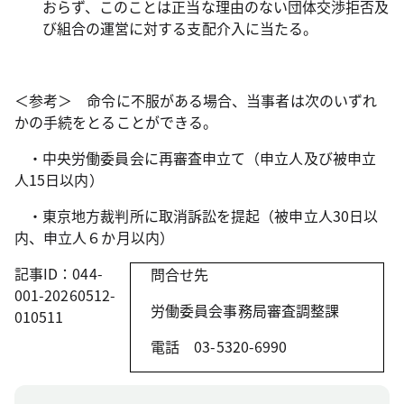
おらず、このことは正当な理由のない団体交渉拒否及
び組合の運営に対する支配介入に当たる。
＜参考＞ 命令に不服がある場合、当事者は次のいずれ
かの手続をとることができる。
・中央労働委員会に再審査申立て（申立人及び被申立
人
15
日以内）
・東京地方裁判所に取消訴訟を提起（被申立人
30
日以
内、申立人６か月以内）
記事ID：044-
問合せ先
001-20260512-
労働委員会事務局審査調整課
010511
電話
03-5320-6990