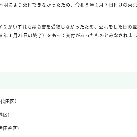
不明により交付できなかったため、令和８年１月７日付けの東
Ｙ２がいずれも命令書を受領しなかったため、公示をした日の
８年１月
21
日の終了）をもって交付があったものとみなされま
千代田区）
港区）
世田谷区）