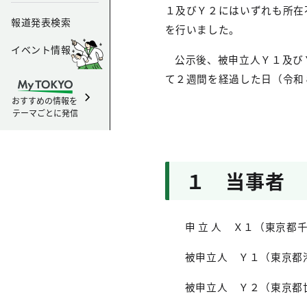
１及びＹ２にはいずれも所在
報道発表検索
を行いました。
イベント情報
公示後、被申立人Ｙ１及び
て２週間を経過した日（令和
おすすめの情報を
テーマごとに発信
１ 当事者
申 立 人 Ｘ１（東京都
被申立人 Ｙ１（東
京都
被申立人 Ｙ２
（東京都