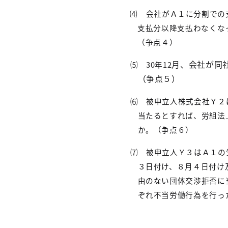
⑷
会社がＡ１に分割での
支払分以降支払わなくな
（争点４）
月、会社が同
⑸
30
年
12
（争点５）
⑹ 被申立人株式会社Ｙ２
当たるとすれば、労組法
か。（争点６）
⑺ 被申立人Ｙ３
はＡ１の
３日付け、８月４日付け
由のない団体交渉拒否に
ぞれ不当労働行為を行っ