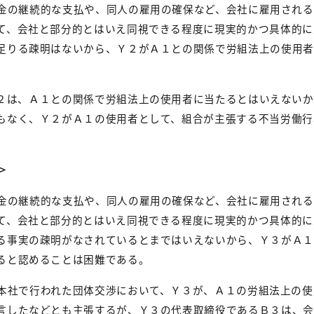
金の継続的な支払や、同人の雇用の確保など、会社に雇用される
て、会社と部分的とはいえ同視できる程度に現実的かつ具体的に
足りる疎明はないから、Ｙ２がＡ１との関係で労組法上の使用者
。
２は、Ａ１との関係で労組法上の使用者に当たるとはいえないか
もなく、Ｙ２がＡ１の使用者として、組合が主張する不当労働行
＞
金の継続的な支払や、同人の雇用の確保など、会社に雇用される
て、会社と部分的とはいえ同視できる程度に現実的かつ具体的に
る事実の疎明がなされているとまではいえないから、Ｙ３がＡ１
ると認めることは困難である。
本社で行われた団体交渉において、Ｙ３が、Ａ１の労組法上の使
言したなどとも主張するが、Ｙ３の代表取締役であるＢ３は、会