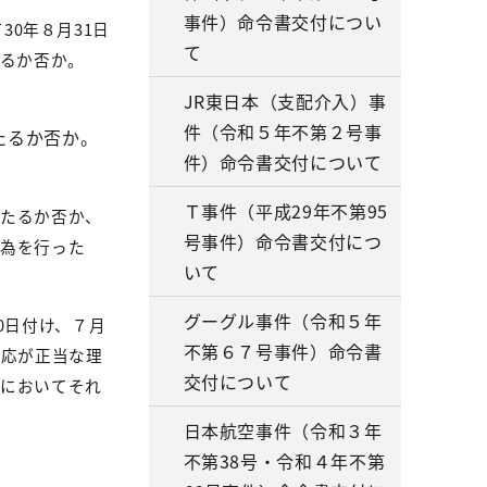
事件）命令書交付につい
て
30
年８月
31
日
て
るか否か。
JR東日本（支配介入）事
件（令和５年不第２号事
たるか否か。
件）命令書交付について
Ｔ事件（平成29年不第95
当たるか否か、
号事件）命令書交付につ
行為を行った
いて
グーグル事件（令和５年
0
日付け、７月
不第６７号事件）命令書
対応が正当な理
交付について
でにおいてそれ
日本航空事件（令和３年
不第38号・令和４年不第