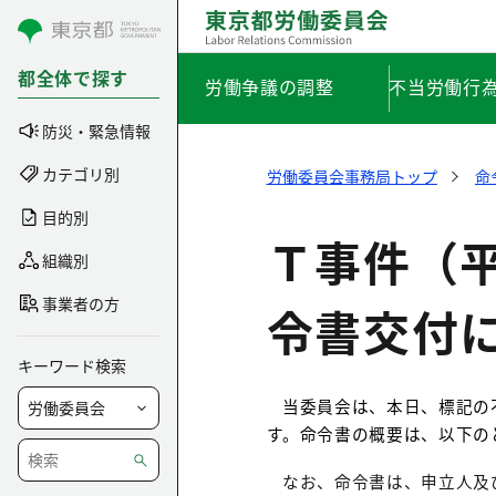
コンテンツにスキップ
都全体で探す
労働争議の調整
不当労働行
防災・緊急情報
カテゴリ別
労働委員会事務局トップ
命
目的別
Ｔ事件（平
組織別
事業者の方
令書交付
キーワード検索
当委員会は、本日、標記の
す。命令書の概要は、以下の
なお、命令書は、申立人及