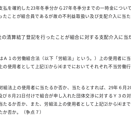
支払を確約した
23
年冬季分から
27
年冬季分までの一時金につい
ったことが組合員であるが故の不利益取扱い及び支配介入に当た
社の清算結了登記を行ったことが組合に対する支配介入に当
はＡ１の労働組合法（以下「労組法」という。）上の使用者に
上の使用者として上記⑴から⑷までにおいてそれぞれ不当労働
労組法上の使用者に当たるか否か、当たるとすれば、
29
年６月
2
及び８月
21
日付けで組合が申し入れた団体交渉に対するＹ３の
当たるか否か、また、労組法上の使用者として上記⑵から⑷ま
たか否か。（争点７）