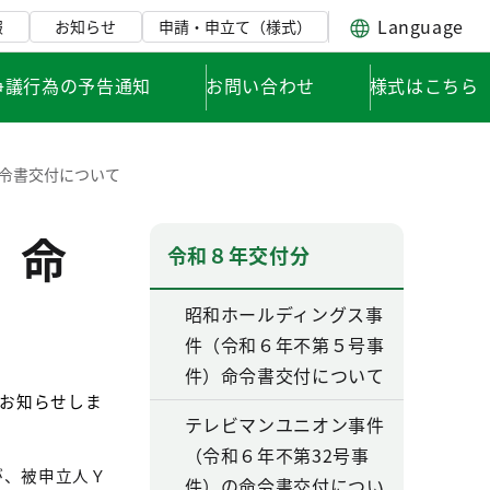
Language
報
お知らせ
申請・申立て（様式）
争議行為の予告通知
お問い合わせ
様式はこちら
命令書交付について
）命
令和８年交付分
昭和ホールディングス事
件（令和６年不第５号事
件）命令書交付について
お知らせしま
テレビマンユニオン事件
（令和６年不第32号事
が、被申立人Ｙ
件）の命令書交付につい