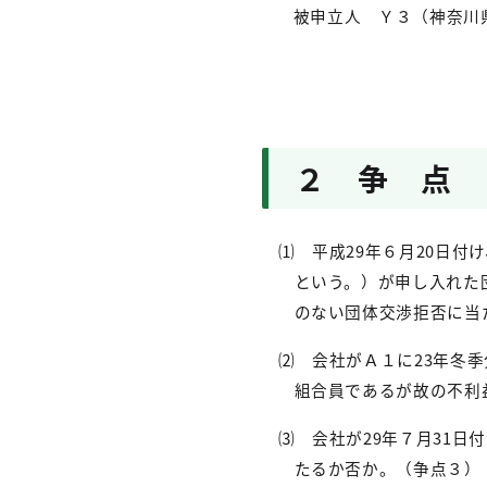
被申立人 Ｙ３（神奈川
２ 争 点
⑴
平成
29
年６月
20
日付け
という。）が申し入れた
のない団体交渉拒否に当
⑵
会社がＡ１に
23
年冬季
組合員であるが故の不利
⑶
会社が
29
年７月
31
日付
たるか否か。（争点３）