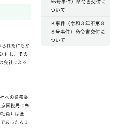
66号事件）命令書交付に
ついて
Ｋ事件（令和３年不第８
８号事件）命令書交付に
ついて
められたにもか
送付し、その
の会社による
会社への業務委
東京国税局に売
約社員）は全
員であったＡ１