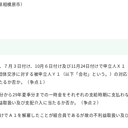
県相模原市）
、７月３日付け、
10
月６日付け及び
11
月
24
日付けで申立人Ｘ１
団体交渉に対する被申立人Ｙ１（以下「会社」という。）の対応
たるか否か。（争点１）
分から
29
年夏季分までの一時金をそれぞれの支給時期に支払わ
益取扱い及び支配介入に当たるか否か。（争点２）
けでＡ１を解雇したこと
が組合員であるが故の不利益取扱い及