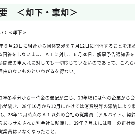
要 ＜却下・棄却＞
いて
＜却下＞
年６月
20
日に組合から団体交渉を７月
12
日に開催することを求
る回答をしないまま、Ａ１に対し、６月
30
日、解雇予告通知書を
渉開催の申入れに対しても一切応じていないのであって、これら
理由のないものといわざるを得ない。
22
年冬季分から一時金の遅配が生じ、
23
年頃には他の企業から
小が続き、
28
年
10
月から
12
月にかけては消費税等の滞納により
れ、
28
年
12
月時点のＡ１以外の会社の従業員（アルバイト、契
らあっせんされた別会社に就職し、
29
年７月末には唯一の正社
従業員はいなくなったこと、