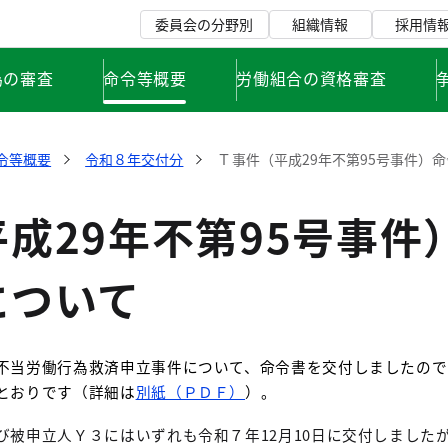
委員会の分野別
組織情報
採用情
為の審査
命令等概要
労働組合の資格審査
令等概要
令和８年交付分
Ｔ事件（平成29年不第95号事件）
成29年不第95号事件
について
不当労働行為救済申立事件について、命令書を交付しましたので
とおりです（詳細は
別紙（ＰＤＦ）
）。
び被申立人Ｙ３にはいずれも令和７年
12
月
10
日に交付しました