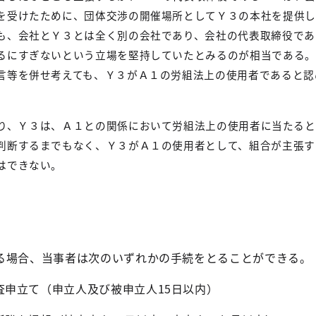
を受けたために、団体交渉の開催場所としてＹ３の本社を提供し
も、会社とＹ３とは全く別の会社であり、会社の代表取締役であ
るにすぎないという立場を堅持していたとみるのが相当である。
言等を併せ考えても、Ｙ３がＡ１の労組法上の使用者であると認
り、Ｙ３は、Ａ１との関係において労組法上の使用者に当たると
判断するまでもなく、Ｙ３がＡ１の使用者として、組合が主張す
はできない。
る場合、当事者は次のいずれかの手続をとることができる。
査申立て（申立人及び被申立人
15
日以内）