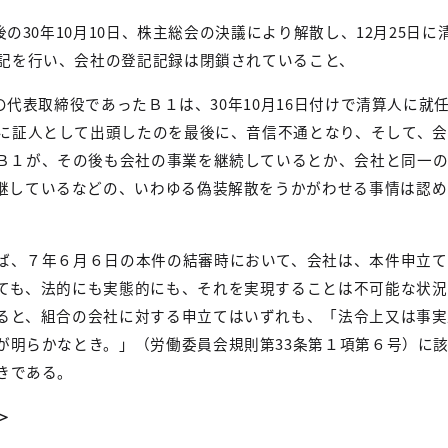
後の
30
年
10
月
10
日、株主総会の決議により解散し、
12
月
25
日に
記を行い、会社の登記記録は閉鎖されていること、
代表取締役であったＢ１は、
30
年
10
月
16
日付けで清算人に就
に証人として出頭したのを最後に、音信不通となり、そして、
Ｂ１が、その後も会社の事業を継続しているとか、会社と同一
継しているなどの、いわゆる偽装解散をうかがわせる事情は認め
ば、７年６月６日の本件の結審時において、会社は、本件申立て
ても、法的にも実態的にも、それを実現することは不可能な状況
ると、組合の会社に対する申立てはいずれも、「法令上又は事実
が明らかなとき。」（労働委員会規則第
33
条第１項第６号）に
きである。
＞