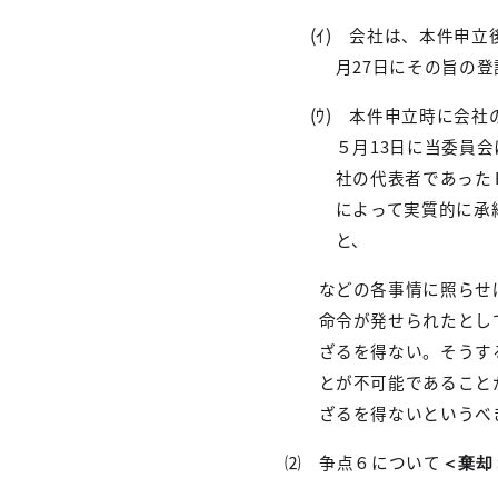
(
ｲ
)
会社は、本件申立
月
27
日にその旨の登
(
ｳ
)
本件申立時に会社の
５月
13
日に当委員会
社の代表者であった
によって実質的に承
と、
などの各事情に照らせ
命令が発せられたとし
ざるを得ない。そうす
とが不可能であること
ざるを得ないというべ
⑵ 争点６について
＜棄却