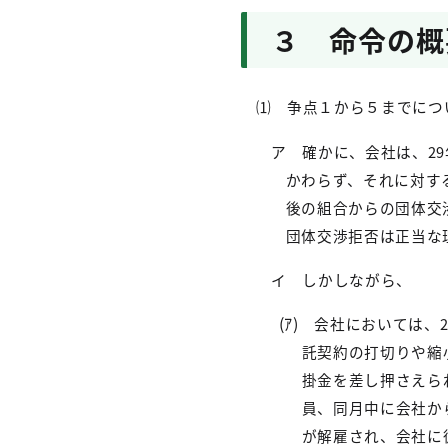
３ 命令の概
⑴ 争点１から５までにつ
ア 確かに、会社は、
29
かわらず、それに対す
後の組合からの団体交
団体交渉拒否は正当な
イ しかしながら、
(
ｱ
)
会社においては、
託契約の打切りや縮
掛金を差し押さえら
員、同月中に会社か
が解雇され、会社に