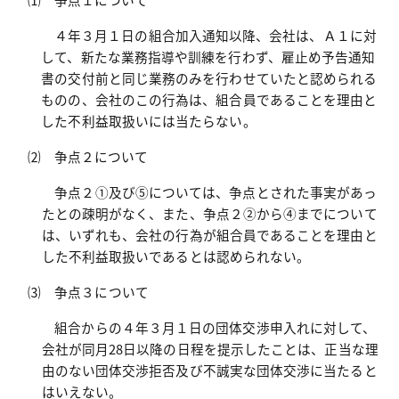
４年３月１日の組合加入通知以降、会社は、Ａ１に対
して、新たな業務指導や訓練を行わず、雇止め予告通知
書の交付前と同じ業務のみを行わせていたと認められる
ものの、会社のこの行為は、組合員であることを理由と
した不利益取扱いには当たらない。
⑵ 争点２について
争点２①及び⑤については、争点とされた事実があっ
たとの疎明がなく、また、争点２②から④までについて
は、いずれも、会社の行為が組合員であることを理由と
した不利益取扱いであるとは認められない。
⑶ 争点３について
組合からの４年３月１日の団体交渉申入れに対して、
会社が同月
28
日以降の日程を提示したことは、正当な理
由のない団体交渉拒否及び不誠実な団体交渉に当たると
はいえない。