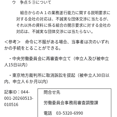
ウ 争点５③について
組合からのＡ１の業務遂行能力に関する説明要求に
対する会社の対応は、不誠実な団体交渉に当たるが、
それ以外の資料に係る組合の開示要求に対する会社の
対応は、不誠実な団体交渉には当たらない。
＜参考＞ 命令に不服がある場合、当事者は次のいずれ
かの手続をとることができる。
・中央労働委員会に再審査申立て（申立人及び被申立
人
15
日以内）
・東京地方裁判所に取消訴訟を提起（被申立人
30
日以
内、申立人６か月以内）
記事ID：044-
問合せ先
001-20260513-
労働委員会事務局審査調整課
010516
電話
03-5320-6990