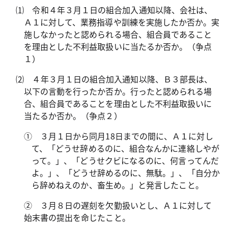
⑴ 令和４年３月１日の組合加入通知以降、会社は、
Ａ１に対して、業務指導や訓練を実施したか否か。実
施しなかったと認められる場合、組合員であること
を理由とした不利益取扱いに当たるか否か。（争点
１）
⑵ ４年３月１日の組合加入通知以降、Ｂ３部長は、
以下の言動を行ったか否か。行ったと認められる場
合、組合員であることを理由とした不利益取扱いに
当たるか否か。（争点２）
① ３月１日から同月
18
日までの間に、Ａ１に対し
て、「どうせ辞めるのに、組合なんかに連絡しやが
って。」、「どうせクビになるのに、何言ってんだ
よ。」、「どうせ辞めるのに、無駄。」、「自分か
ら辞めねえのか、畜生め。」と発言したこと。
② ３月８日の遅刻を欠勤扱いとし、Ａ１に対して
始末書の提出を命じたこと。