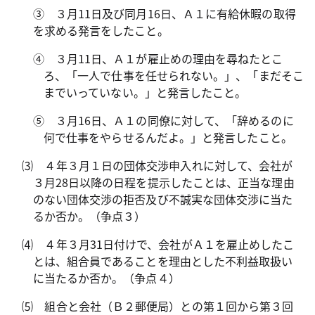
③ ３月
11
日及び同月
16
日、Ａ１に有給休暇の取得
を求める発言をしたこと。
④ ３月
11
日、Ａ１が雇止めの理由を尋ねたとこ
ろ、「一人で仕事を任せられない。」、「まだそこ
までいっていない。」と発言したこと。
⑤ ３月
16
日、Ａ１の同僚に対して、「辞めるのに
何で仕事をやらせるんだよ。」と発言したこと。
⑶ ４年３月１日の団体交渉申入れに対して、会社が
３月
28
日以降の日程を提示したことは、正当な理由
のない団体交渉の拒否及び不誠実な団体交渉に当た
るか否か。（争点３）
⑷ ４年３月
31
日付けで、会社がＡ１を雇止めしたこ
とは、組合員であることを理由とした不利益取扱い
に当たるか否か。（争点４）
⑸ 組合と会社（Ｂ２郵便局）との第１回から第３回