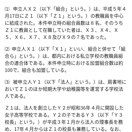
⑴
申立人Ｘ２（以下「組合」という。）は、平成５年４
月
17
日にＺ１（以下「Ｚ１」という。）の教職員を中心
に結成された。本件申立時の組合員数は８名、そのうち
Ｚ１に教員として在職していた者は、Ｘ３、Ｘ４、Ｘ
５、Ｘ６、Ｘ７、Ｘ８及びＸ９の７名であった。
⑵
申立人Ｘ１（以下「Ｘ１」といい、組合と併せて「組
合ら」という。）は、都内における私立学校の教職員組
合の連合体である。本件申立時における加盟組合数は約
100
で、組合も加盟している。
⑶
被申立人Ｙ１（以下「法人」という。）は、肩書地に
おいてＺ１のほか短期大学や幼稚園等を運営する学校法
人である。
Ｚ１は、法人を創立したＹ２が昭和
36
年４月に開設した
女子高等学校である。Ｙ２の子であるＹ３（以下「Ｙ３
校長」という。）が平成３年１月から法人の理事長を務
め、
17
年４月からはＺ１の校長も兼務している。なお、