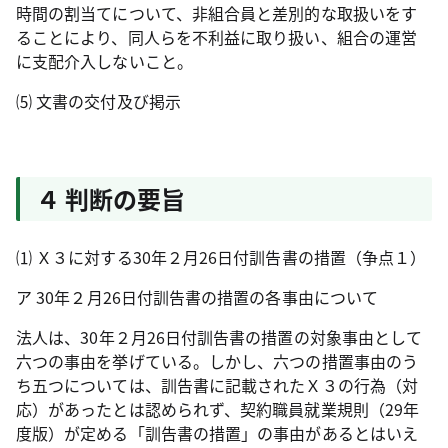
時間の割当てについて、非組合員と差別的な取扱いをす
ることにより、同人らを不利益に取り扱い、組合の運営
に支配介入しないこと。
⑸ 文書の交付及び掲示
４ 判断の要旨
⑴ Ｘ３に対する
30
年２月
26
日付訓告書の措置（争点１）
ア
30
年２月
26
日付訓告書の措置の各事由について
法人は、
30
年２月
26
日付訓告書の措置の対象事由として
六つの事由を挙げている。しかし、六つの措置事由のう
ち五つについては、訓告書に記載されたＸ３の行為（対
応）があったとは認められず、契約職員就業規則（
29
年
度版）が定める「訓告書の措置」の事由があるとはいえ