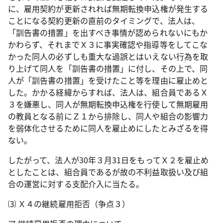
に、雇用契約が更新されれば無期転換申込権が発生する
ことになる契約更新の直前のタイミングで、法人は、
「訓告書の措置」を出すべき事情が認められないにもか
かわらず、それまでＸ３に事実確認や指導等をしてこな
かった同人の必ずしも重大な過誤とはいえない行為を取
り上げて同人を「訓告書の措置」に付し、その上で、同
人が「訓告書の措置」を受けたこと等を理由に雇止めと
した。かかる経緯からすれば、法人は、組合員であるＸ
３を嫌悪し、同人が無期転換申込権を行使して無期雇用
の教員となる前にＺ１から排除し、同人や組合の影響力
を弱体化させるために同人を雇止めにしたとみざるを得
ない。
したがって、法人が
30
年３月
31
日をもってＸ２を雇止め
としたことは、組合員であるが故の不利益取扱い及び組
合の運営に対する支配介入に当たる。
⑶ Ｘ４の継続雇用拒否（争点３）