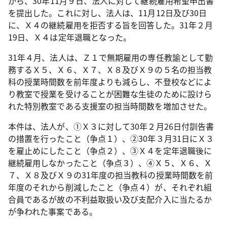
から、
30
年
11
月９日、法人に対して継続雇用希望申出書
を提出した。これに対し、法人は、
11
月
12
日及び
30
日
に、Ｘ４の継続雇用を拒否する旨を回答した。
31
年２月
19
日、Ｘ４は定年退職となった。
31
年４月、法人は、Ｚ１で無期雇用の専任教諭として勤
務するＸ５、Ｘ６、Ｘ７、Ｘ８及びＸ９の５名の担当教
科の授業時間数を前年度よりも減らし、不登校などによ
り教室で授業を受けることが困難な生徒のために設けら
れた特別教室である支援室の担当時間数を増加させた。
本件は、法人が、①Ｘ３に対して
30
年２月
26
日付訓告書
の措置を行ったこと（争点１）、②
30
年３月
31
日にＸ３
を雇止めにしたこと（争点２）、③Ｘ４を定年退職後に
継続雇用しなかったこと（争点３）、④Ｘ５、Ｘ６、Ｘ
７、Ｘ８及びＸ９の
31
年度の担当教科の授業時間数を前
年度のそれから削減したこと（争点４）が、それぞれ組
合員であるが故の不利益取扱い及び支配介入に当たるか
が争われた事案である。