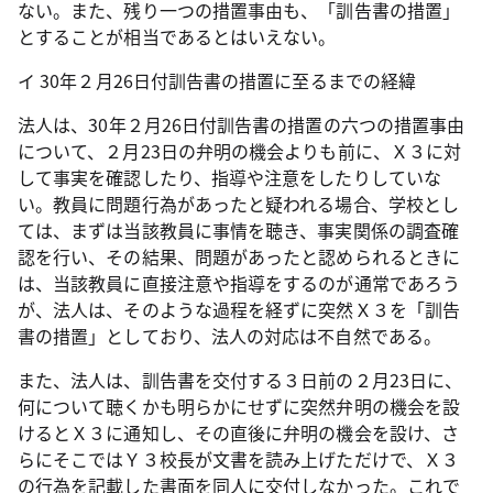
ない。また、残り一つの措置事由も、「訓告書の措置」
とすることが相当であるとはいえない。
イ
30
年２月
26
日付訓告書の措置に至るまでの経緯
法人は、
30
年２月
26
日付訓告書の措置の六つの措置事由
について、２月
23
日の弁明の機会よりも前に、Ｘ３に対
して事実を確認したり、指導や注意をしたりしていな
い。教員に問題行為があったと疑われる場合、学校とし
ては、まずは当該教員に事情を聴き、事実関係の調査確
認を行い、その結果、問題があったと認められるときに
は、当該教員に直接注意や指導をするのが通常であろう
が、法人は、そのような過程を経ずに突然Ｘ３を「訓告
書の措置」としており、法人の対応は不自然である。
また、法人は、訓告書を交付する３日前の２月
23
日に、
何について聴くかも明らかにせずに突然弁明の機会を設
けるとＸ３に通知し、その直後に弁明の機会を設け、さ
らにそこではＹ３校長が文書を読み上げただけで、Ｘ３
の行為を記載した書面を同人に交付しなかった。これで