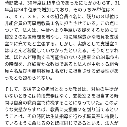
時間数は、
30
年度は
15
単位であったにもかかわらず、
31
年度は
34
単位まで増加しており、そのうち
26
単位はＸ
５、Ｘ７、Ｘ６、Ｘ９の組合員４名に、残りの８単位は
非組合員の再雇用教員１名に担当させている。この点に
ついて、法人は、生徒へより手厚い支援をするために支
援室２の設置時間を増やし、特に経験豊かな教員を支援
室２に充てたと主張する。しかし、実態として支援室２
はほとんど稼働していなかったといえる。そうだとすれ
ば、ほとんど稼働する可能性のない支援室２の
34
単位も
の時間を、経験豊かな教員であると法人が主張する組合
員４名及び再雇用教員１名だけに担当させる必要性があ
ったとも認められない。
そして、支援室２の担当となった教員は、対象の生徒が
いないときには特段業務はなく、支援室２を担当する時
間は自身の職員室で待機することになっていた。このよ
うな実態からすれば、教員に支援室２を割り当てるとい
うことは、その時間は生徒指導を行わず職員室に待機し
ているように命じるのとほぼ同じであるといえ、法人が