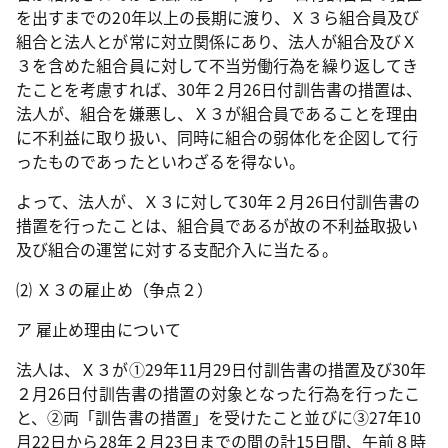
を出すまでの
20
年以上の長期に渡り、Ｘ３ら組合員及び
組合と法人とが常に対立関係にあり、法人が組合及びＸ
３を含めた組合員に対して不当労働行為を繰り返してき
たことを考慮すれば、
30
年２月
26
日付訓告書の措置は、
法人が、組合を嫌悪し、Ｘ３が組合員であることを理由
に不利益に取り扱い、同時に組合の弱体化を企図して行
ったものであったといわざるを得ない。
よって、法人が、Ｘ３に対して
30
年２月
26
日付訓告書の
措置を行ったことは、組合員であるが故の不利益取扱い
及び組合の運営に対する支配介入に当たる。
⑵ Ｘ３の雇止め（争点２）
ア 雇止め理由について
法人は、Ｘ３が①
29
年
11
月
29
日付訓告書の措置及び
30
年
２月
26
日付訓告書の措置の対象となった行為を行ったこ
と、②両「訓告書の措置」を受けたこと並びに③
27
年
10
月
22
日から
28
年２月
23
日までの間の計
15
日間、午前８時