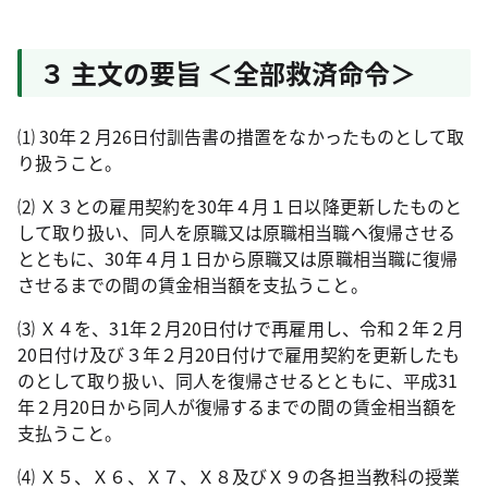
３ 主文の要旨 ＜全部救済命令＞
⑴
30
年２月
26
日付訓告書の措置をなかったものとして取
り扱うこと。
⑵ Ｘ３との雇用契約を
30
年４月１日以降更新したものと
して取り扱い、同人を原職又は原職相当職へ復帰させる
とともに、
30
年４月１日から原職又は原職相当職に復帰
させるまでの間の賃金相当額を支払うこと。
⑶ Ｘ４を、
31
年２月
20
日付けで再雇用し、令和２年２月
20
日付け及び３年２月
20
日付けで雇用契約を更新したも
のとして取り扱い、同人を復帰させるとともに、平成
31
年２月
20
日から同人が復帰するまでの間の賃金相当額を
支払うこと。
⑷ Ｘ５、Ｘ６、Ｘ７、Ｘ８及びＸ９の各担当教科の授業