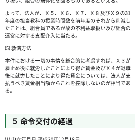
り扱い、組合の弱体化を図るものであるといえる。
よって、法人が、Ｘ５、Ｘ６、Ｘ７、Ｘ８及びＸ９の
31
年度の担当教科の授業時間数を前年度のそれから削減し
たことは、組合員であるが故の不利益取扱い及び組合の
運営に対する支配介入に当たる。
⑸ 救済方法
本件における一切の事情を総合的に考慮すれば、Ｘ３が
雇止め後に就労したことにより得た賃金及びＸ４が退職
後に就労したことにより得た賃金については、法人が支
払うべき賃金相当額からこれを控除しないのが相当であ
る。
５ 命令交付の経過
⑴ 申立年月日 平成
30
年
12
月
18
日