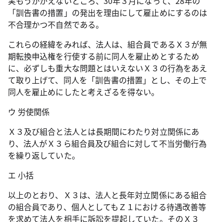
実もうかがえないところ、
30
年３月になって、
28
年の
「訓告書の措置」の発出を理由にして雇止めにするのは
不合理かつ不自然である。
これらの経緯をみれば、法人は、組合員であるＸ３が無
期転換申込権を行使する前に同人を雇止めとするため
に、必ずしも重大な問題とはいえないＸ３の行為をあえ
て取り上げて、同人を「訓告書の措置」とし、その上で
同人を雇止めにしたと考えざるを得ない。
ウ 労使関係
Ｘ３及び組合と法人とは長期間にわたり対立関係にあ
り、法人がＸ３ら組合員及び組合に対して不当労働行為
を繰り返していた。
エ 小括
以上のとおり、Ｘ３は、法人と長年対立関係にある組合
の組合員であり、個人としてもＺ１における待遇改善等
を求めて法人を相手に訴訟を提起していた。そのＸ３