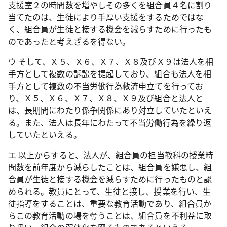
支援室２の時間数を増やしその多くを組合員４名に割り
当てたのは、生徒により手厚い支援をするためではな
く、組合員が生徒と接する機会を減らすために行ったも
のであったと考えざるを得ない。
ウ そして、Ｘ５、Ｘ６、Ｘ７、Ｘ８及びＸ９は法人を相
手方として複数の訴訟を提起しており、組合も法人を相
手方として複数の不当労働行為救済申立てを行ってお
り、Ｘ５、Ｘ６、Ｘ７、Ｘ８、Ｘ９及び組合と法人と
は、長期間にわたり係争関係にあり対立していたといえ
る。また、法人は長年にわたって不当労働行為を繰り返
していたといえる。
エ 以上からすると、法人が、組合員の担当教科の授業時
間数を前年度から減らしたことは、組合員を嫌悪し、組
合員が生徒と接する機会を減らすために行ったものと認
められる。教員にとって、生徒と接し、授業を行い、生
徒指導をすることは、重要な教育活動であり、組合員か
らこの教育活動の場を奪うことは、組合員を不利益に取