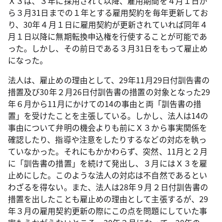
Ｘ３は、３年に採用されて以降、雇用期間を４月１日か
ら３月
31
日までの１年とする雇用契約を毎年更新してお
り、
30
年４月１日に雇用契約が更新されていれば同年４
月１日以降に無期転換申込権を行使することが可能であ
った。しかし、その前日である３月
31
日をもって雇止め
になった。
法人は、雇止めの理由として、
29
年
11
月
29
日付訓告書の
措置及び
30
年２月
26
日付訓告書の措置の対象となった
29
年６月から
11
月にかけての
14
の事由と両「訓告書の措
置」を受けたことを主張している。しかし、法人は
14
の
事由について弁明の機会よりも前にＸ３から事実関係を
確認したり、指導や注意をしたりするなどの対応を執っ
ていなかった。それにもかかわらず、突然、
11
月と２月
に「訓告書の措置」を続けて発出し、３月にはＸ３を雇
止めにした。このような法人の対応は不自然であるとい
わざるを得ない。また、法人は
28
年９月２日付訓告書の
措置を出したことも雇止めの理由として主張するが、
29
年３月の雇用契約更新の際にこの点を問題にしていた事