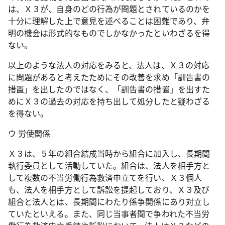
は、Ｘ３が、自身のどの行為が問題とされているのかを
十分に理解した上で意見を述べることは困難であり、弁
明の機会は形式的なものでしかなかったといわざるを得
ない。
以上のような法人の対応をみると、法人は、Ｘ３の対応
に問題があると考えたためにその改善を求め「訓告書の
措置」を出したのではなく、「訓告書の措置」を出すた
めにＸ３の過去の対応を持ち出して処分したと疑わざる
を得ない。
ウ 労使関係
Ｘ３は、５年の組合結成当時から組合に加入し、長期間
執行委員として活動していた。組合は、法人を相手方と
して複数の不当労働行為救済申立てを行い、Ｘ３個人
も、法人を相手方として訴訟を提起しており、Ｘ３及び
組合と法人とは、長期間にわたり係争関係にあり対立し
ていたといえる。また、同じ当事者間で争われた不当労