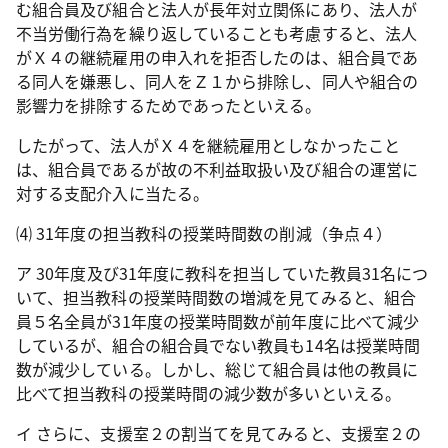
む組合員及び組合と法人が長年対立関係にあり、法人が
不当労働行為を繰り返していることも考慮すると、法人
がＸ４の継続雇用の申入れを拒否したのは、組合員であ
る同人を嫌悪し、同人をＺ１から排除し、同人や組合の
影響力を排除するためであったといえる。
したがって、法人がＸ４を継続雇用としなかったこと
は、組合員であるが故の不利益取扱い及び組合の運営に
対する支配介入に当たる。
⑷
31
年度の担当教科の授業時間数の削減（争点４）
ア
30
年度及び
31
年度に教科を担当していた教員
31
名につ
いて、担当教科の授業時間数の増減を見てみると、組合
員５名全員が
31
年度の授業時間数が前年度に比べて減少
しているが、組合の組合員でない教員も
14
名は授業時間
数が減少している。しかし、総じて組合員は他の教員に
比べて担当教科の授業時間の減少数が多いといえる。
イ さらに、支援室２の割当てを見てみると、支援室２の