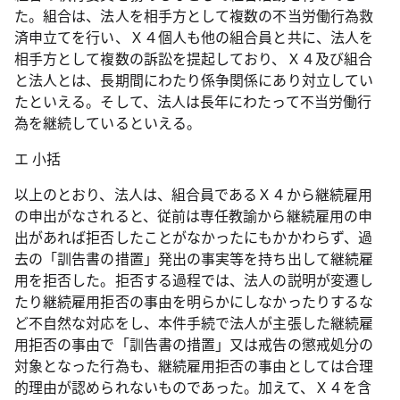
た。組合は、法人を相手方として複数の不当労働行為救
済申立てを行い、Ｘ４個人も他の組合員と共に、法人を
相手方として複数の訴訟を提起しており、Ｘ４及び組合
と法人とは、長期間にわたり係争関係にあり対立してい
たといえる。そして、法人は長年にわたって不当労働行
為を継続しているといえる。
エ 小括
以上のとおり、法人は、組合員であるＸ４から継続雇用
の申出がなされると、従前は専任教諭から継続雇用の申
出があれば拒否したことがなかったにもかかわらず、過
去の「訓告書の措置」発出の事実等を持ち出して継続雇
用を拒否した。拒否する過程では、法人の説明が変遷し
たり継続雇用拒否の事由を明らかにしなかったりするな
ど不自然な対応をし、本件手続で法人が主張した継続雇
用拒否の事由で「訓告書の措置」又は戒告の懲戒処分の
対象となった行為も、継続雇用拒否の事由としては合理
的理由が認められないものであった。加えて、Ｘ４を含