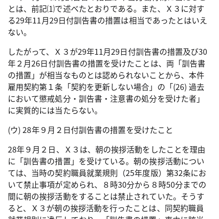
とは、前記⑴で述べたとおりである。また、Ｘ３に対す
る
29
年
11
月
29
日付訓告書の措置は相当であったとはいえ
ない。
したがって、Ｘ３が
29
年
11
月
29
日付訓告書の措置及び
30
年２月
26
日付訓告書の措置を受けたことは、両「訓告書
の措置」が相当なものとは認められないことから、本件
雇用契約第１条「契約を更新しない場合」の「
(26)
過去
において懲戒処分・訓告書・注意書の処分を受けた者」
に実質的には当たらない。
(
ウ
)
28
年９月２日付訓告書の措置を受けたこと
28
年９月２日、Ｘ３は、朝の挨拶活動をしたことを理由
に「訓告書の措置」を受けている。朝の挨拶活動につい
ては、当時の契約職員就業規則（
25
年度版）第
32
条にお
いて禁止事項が定められ、８時
30
分から８時
50
分までの
間に朝の挨拶活動をすることは禁止されていた。そうす
ると、Ｘ３が朝の挨拶活動を行ったことは、同契約職員