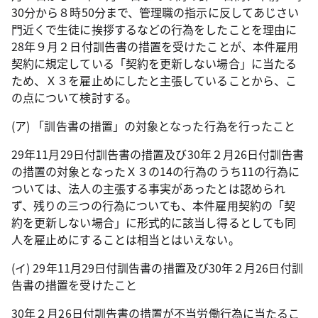
30
分から８時
50
分まで、管理職の指示に反してあじさい
門近くで生徒に挨拶するなどの行為をしたことを理由に
28
年９月２日付訓告書の措置を受けたことが、本件雇用
契約に規定している「契約を更新しない場合」に当たる
ため、Ｘ３を雇止めにしたと主張していることから、こ
の点について検討する。
(
ア
)
「訓告書の措置」の対象となった行為を行ったこと
29
年
11
月
29
日付訓告書の措置及び
30
年２月
26
日付訓告書
の措置の対象となったＸ３の
14
の行為のうち
11
の行為に
ついては、法人の主張する事実があったとは認められ
ず、残りの三つの行為についても、本件雇用契約の「契
約を更新しない場合」に形式的に該当し得るとしても同
人を雇止めにすることは相当とはいえない。
(
イ
)
29
年
11
月
29
日付訓告書の措置及び
30
年２月
26
日付訓
告書の措置を受けたこと
30
年２月
26
日付訓告書の措置が不当労働行為に当たるこ