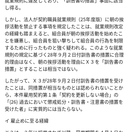
就業規則に違反しており、「訓告書の措置」事由に該当
し得る。
しかし、法人が契約職員就業規則（
25
年度版）に朝の挨
拶活動を禁止する事項を規定したことは、就業規則改定
の経緯も踏まえると、組合員が朝の挨拶活動を始めたこ
とを嫌悪し、組合員を狙い撃ちして組合員の行為を制限
するために行ったものと強く疑われる。このような就業
規則の規定に基づく
28
年９月２日付訓告書の措置に合理
的理由はなく、朝の挨拶活動を理由にＸ３を「訓告書の
措置」とすることは相当ではない。
したがって、Ｘ３が
28
年９月２日付訓告書の措置を受け
たことは、同措置が相当なものとは認められないことか
ら、本件雇用契約第１条「契約を更新しない場合」の
「
(26)
過去において懲戒処分・訓告書・注意書の措置を
受けた者」に実質的には当たらない。
イ 雇止めに至る経緯