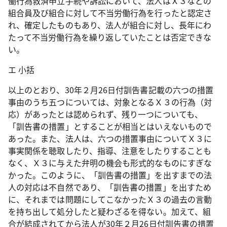
働行為救済申立手続や訴訟において、法人はＸ３などの
組合員及び組合に対して不当労働行為を行ったと認定さ
れ、確定したものもあり、法人が組合に対し、長年にわ
たって不当労働行為を繰り返していたことは否定できな
い。
エ 小括
以上のとおり、
30
年２月
26
日付訓告書記載の六つの措置
事由のうち五つについては、対象となるＸ３の行為（対
応）があったとは認められず、残り一つについても、
「訓告書の措置」とすることが相当とはいえないもので
あった。また、法人は、六つの措置事由についてＸ３に
事実関係を聴取したり、指導、注意をしたりすることも
なく、Ｘ３に与えた弁明の機会も形式的なものにすぎな
かった。このように、「訓告書の措置」を出すまでの法
人の対応は不自然であり、「訓告書の措置」を出すため
に、それまでは問題にしてこなかったＸ３の過去の言動
を持ち出して処分したと疑わざるを得ない。加えて、組
合が結成されてから法人が
30
年２月
26
日付訓告書の措置