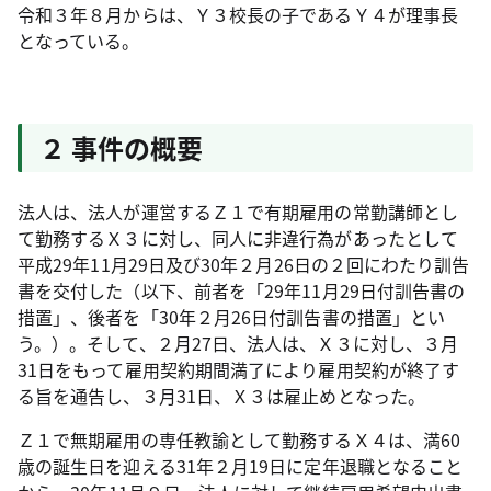
令和３年８月からは、Ｙ３校長の子であるＹ４が理事長
となっている。
２ 事件の概要
法人は、法人が運営するＺ１で有期雇用の常勤講師とし
て勤務するＸ３に対し、同人に非違行為があったとして
平成
29
年
11
月
29
日及び
30
年２月
26
日の２回にわたり訓告
書を交付した（以下、前者を「
29
年
11
月
29
日付訓告書の
措置」、後者を「
30
年２月
26
日付訓告書の措置」とい
う。）。そして、２月
27
日、法人は、Ｘ３に対し、３月
31
日をもって雇用契約期間満了により雇用契約が終了す
る旨を通告し、３月
31
日、Ｘ３は雇止めとなった。
Ｚ１で無期雇用の専任教諭として勤務するＸ４は、満
60
歳の誕生日を迎える
31
年２月
19
日に定年退職となること