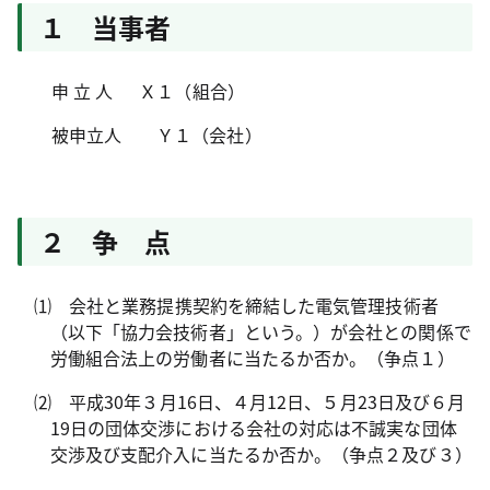
１ 当事者
申 立 人 Ｘ１（組合）
被申立人 Ｙ１（会社）
２ 争 点
⑴ 会社と業務提携契約を締結した電気管理技術者
（以下「協力会技術者」という。）が会社との関係で
労働組合法上の労働者に当たるか否か。（争点１）
⑵ 平成
30
年３月
16
日、４月
12
日、５月
23
日及び６月
19
日の団体交渉における会社の対応は不誠実な団体
交渉及び支配介入に当たるか否か。（争点２及び３）