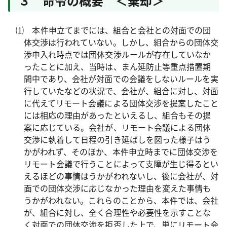
３ 命令の概要 ＜棄却＞
⑴ 本件申立てまでには、組合と会社との対面での団
体交渉は行われていない。しかし、組合からの団体交
渉申入れ時点では団体交渉ルールが存在していなか
ったことに加え、当時は、まん延防止等重点措置期
間中であり、会社が対面での会議をしないルールを実
行していたなどの状況で、会社が、組合に対し、対面
に代えてリモート会議による団体交渉を提案したこと
には相応の理由があったといえるし、組合もその提
案に応じている。会社が、リモート会議による団体
交渉に執着して日程の引き延ばしを図った様子はう
かがわれず、そのほか、本件申立時までに団体交渉を
リモート会議で行うことによって支障が生じ得るとい
えるほどの事情はうかがわれないし、後に会社が、対
面での団体交渉に応じなかった理由を変えた事情も
うかがわれない。これらのことから、本件では、会社
が、組合に対し、全く合理性や必要性を示すことな
く対面での団体交渉を拒否した上で、単にリモート会