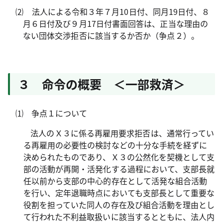
⑵ 法人による令和３年７月10日付、同月19日付、８
月６日付及び９月17日付書面回答は、正当な理由の
ない団体交渉拒否に該当するか否か（争点２）。
３ 命令の概要 ＜一部救済＞
⑴ 争点１について
法人のＸ３に係る再雇用要求拒否は、通常行ってい
る再雇用の必要性の検討などの十分な手続を経ずに
決められたものであり、Ｘ３の公然化を契機として支
部の活動が再開・活発化する過程において、支部長就
任以前から支部の中心的存在として活発な組合活動
を行い、定年退職時点においても支部長として重要な
役割を担っていた同人の存在及び組合活動を理由とし
て行われた不利益取扱いに該当するとともに、法人内