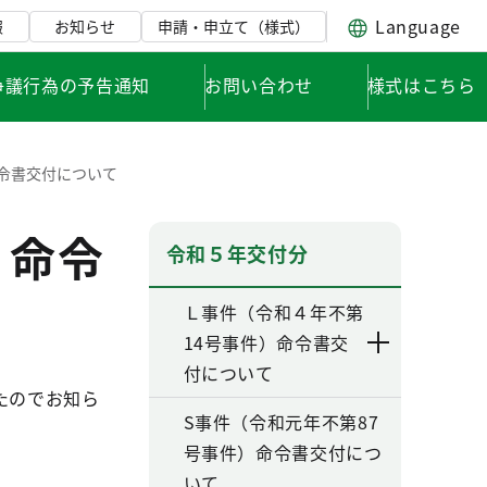
Language
報
お知らせ
申請・申立て（様式）
争議行為の予告通知
お問い合わせ
様式はこちら
令書交付について
）命令
令和５年交付分
Ｌ事件（令和４年不第
14号事件）命令書交
付について
たのでお知ら
S事件（令和元年不第87
号事件）命令書交付につ
いて