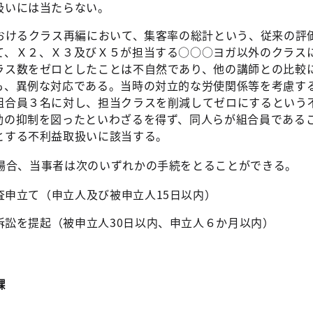
扱いには当たらない。
おけるクラス再編において、集客率の総計という、従来の評
て、Ｘ２、Ｘ３及びＸ５が担当する○○○ヨガ以外のクラス
ラス数をゼロとしたことは不自然であり、他の講師との比較
も、異例な対応である。当時の対立的な労使関係等を考慮す
組合員３名に対し、担当クラスを削減してゼロにするという
動の抑制を図ったといわざるを得ず、同人らが組合員である
とする不利益取扱いに該当する。
場合、当事者は次のいずれかの手続をとることができる。
査申立て（申立人及び被申立人15日以内）
訴訟を提起（被申立人30日以内、申立人６か月以内）
課