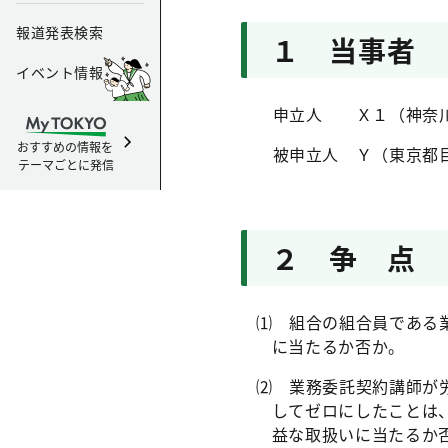
報道発表検索
１ 当事者
イベント情報
申立人 Ｘ１（神奈
おすすめの情報を
被申立人 Ｙ（東京都
テーマごとに発信
２ 争 点
⑴ 組合の組合員である
に当たるか否か。
⑵ 業務委託契約講師が
してゼロにしたことは
益な取扱いに当たるか