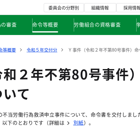
委員会の分野別
組織情報
採用情
為の審査
命令等概要
労働組合の資格審査
令等概要
令和５年交付分
Ｙ事件（令和２年不第80号事件）命
令和２年不第80号事件
ついて
の不当労働行為救済申立事件について、命令書を交付しまし
、以下のとおりです（詳細は
別紙
）。