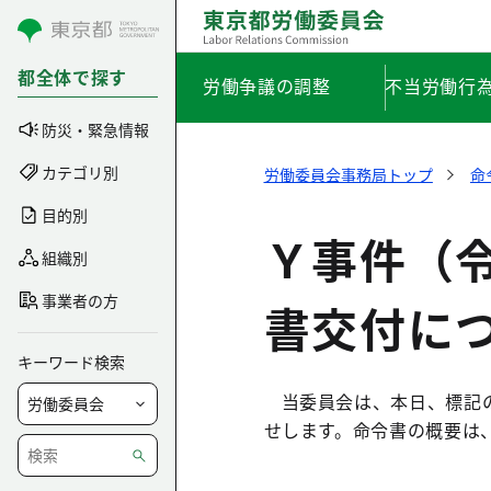
コンテンツにスキップ
都全体で探す
労働争議の調整
不当労働行
防災・緊急情報
カテゴリ別
労働委員会事務局トップ
命
目的別
Ｙ事件（
組織別
事業者の方
書交付に
キーワード検索
当委員会は、本日、標記
せします。命令書の概要は