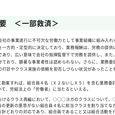
要 ＜一部救済＞
会社の事業遂行に不可欠な労働力として事業組織に組み入れ
を一方的・定型的に決定しており、業務報酬は、労務の提供
であり、広い意味で会社の指揮監督下で労務を提供し、また
けており、顕著な事業者性は認められない。さらに、業務委
の打診やクラス実施の依頼を拒否しづらい状況があったこと
に勘案すれば、組合員４名（Ｘ２ないしＸ５）を含む業務委
いて、労組法上の「労働者」に当たるといえる。
おけるクラス再編において、○○○ヨガのクラスについて、
格の更新の意思がない組合員４名に担当クラスを割り当てな
方針どおりの対応であり、組合員であること又は組合活動を