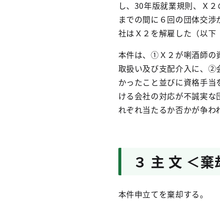
し、
30
年版就業規則、Ｘ２
までの間に６回の団体交渉
社はＸ２を解雇した（以下
本件は、①Ｘ２が唎酒師の
取扱い及び支配介入に、②
かったこと並びに資格手当
ける会社の対応が不誠実な
れぞれ当たるか否かが争わ
３ 主 文 ＜
本件申立てを棄却する。