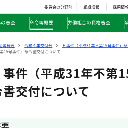
委員会の分野別
組織情報
採用情
為の審査
命令等概要
労働組合の資格審査
令等概要
令和４年交付分
Ｅ事件（平成31年不第15号事件）
第15号事件）命令書交付について
事件（平成31年不第1
令書交付について
概要