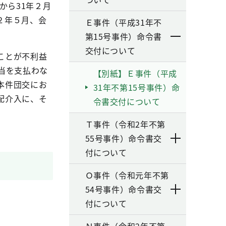
から
31
年２月
２年５月、会
Ｅ事件（平成31年不
第15号事件）命令書
交付について
ことが不利益
当を支払わな
【別紙】Ｅ事件（平成
本件団交にお
31年不第15号事件）命
配介入に、そ
令書交付について
Ｔ事件（令和2年不第
55号事件）命令書交
付について
Ｏ事件（令和元年不第
54号事件）命令書交
付について