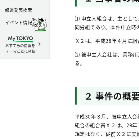
報道発表検索
⑴ 申立人組合は、主とし
イベント情報
同労組であり、本件申立時
Ｘ２は、平成
28
年４月に組
おすすめの情報を
テーマごとに発信
⑵ 被申立人会社は、業務
る。
２ 事件の概
平成
30
年３月、被申立人会
組合の組合員Ｘ２は、
29
年
規定はなく、従前Ｘ２に支