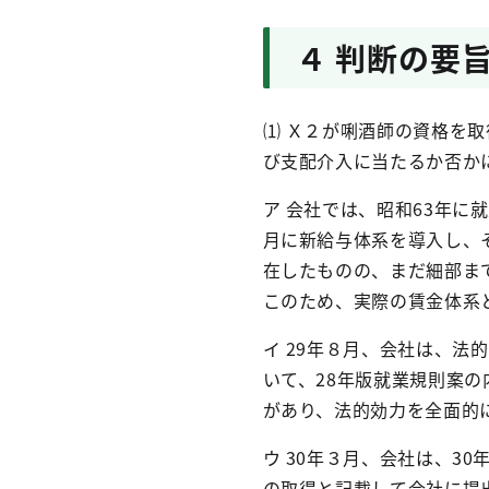
４ 判断の要
⑴ Ｘ２が唎酒師の資格を
び支配介入に当たるか否か
ア 会社では、昭和
63
年に就
月に新給与体系を導入し、
在したものの、まだ細部ま
このため、実際の賃金体系
イ
29
年８月、会社は、法的
いて、
28
年版就業規則案の
があり、法的効力を全面的
ウ
30
年３月、会社は、
30
の取得と記載して会社に提