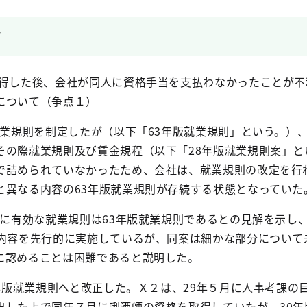
旨
取得した後、会社が同人に資格手当を支払わなかったことが不
について（争点１）
業規則を制定したが（以下「
63
年版就業規則」という。）
その際就業規則及び賃金規程（以下「
28
年版就業規則案」と
で詰められていなかったため、会社は、就業規則の改定を行
と異なる内容の
63
年版就業規則が存続する状態となっていた
に有効な就業規則は
63
年版就業規則であるとの見解を示し
内容を先行的に実施しているが、同案は細かな部分について
に認めることは困難であると説明した。
年版就業規則へと改正した。Ｘ２は、
29
年５月に人事考課の
出した上で同年７月に唎酒師の資格を取得していたが、
30
年