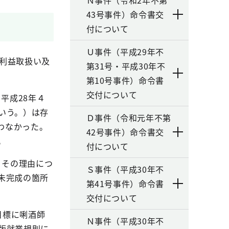
Ｎ事件（令和2年不第
43号事件）命令書交
付について
Ｕ事件（平成29年不
利益取扱い及
第31号・平成30年不
第10号事件）命令書
交付について
、平成
28
年４
いう。）は存
Ｄ事件（令和元年不第
わなかった。
42号事件）命令書交
。
付について
、その理由につ
Ｓ事件（平成30年不
未完成の箇所
第41号事件）命令書
交付について
目標に唎酒師
Ｎ事件（平成30年不
版就業規則に