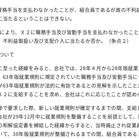
資格手当を支払わなかったことが、組合員であるが故の不利
に当たるということはできない。
により、Ｘ２に職務手当及び皆勤手当を支払わなかったこと
、不利益取扱い及び支配介入に当たるか否か。（争点２）
ついて
に至った経緯をみると、会社では、
28
年４月から
28
年版就業
、
63
年版就業規則に規定されていた職務手当及び皆勤手当に
が
63
年版就業規則が法的に有効であるとの見解を示したこと
Ｘ２に支給することを求め、会社はこれに応じたことが認め
渉で要求した際、新しい就業規則が確定するまでの間、支給
会社が
29
年
12
月中に就業規則を整備することを前提として、
の和解協定書を締結した経緯からすると、当時廃止され従業
いて、
30
年版就業規則が整備されるまでの間、組合員である