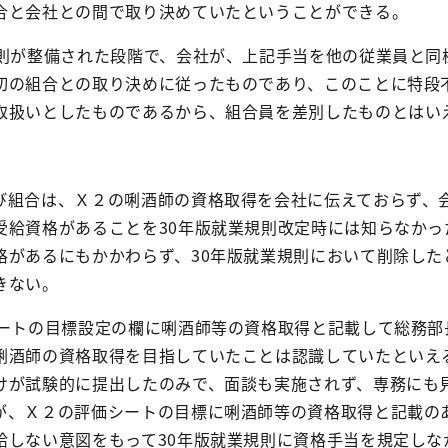
合と会社との間で取り決めていたということができる。
則が整備された段階で、会社が、上記手当を他の従業員と同
初の組合との取り決めに従ったものであり、このことに特段
取扱いとしたものであるから、組合員を差別したものとはい
び組合は、Ｘ２の唎酒師の資格取得を会社に伝えておらず、
受給資格があることを
30
年版就業規則改定時には知らなかっ
格があるにもかかわらず、
30
年版就業規則において削除した
きない。
ートの目標設定の欄に唎酒師等の資格取得と記載して総務部
唎酒師の資格取得を目指していたことは認識していたといえ
けが試験的に提出したのみで、面談も実施されず、専務にも
が、Ｘ２の評価シートの目標に唎酒師等の資格取得と記載の
給しない意図をもって
30
年版就業規則に資格手当を規定しな