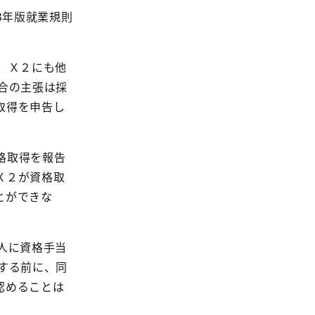
3
年版就業規則
、Ｘ２にも他
合の主張は採
取得を申告し
格取得を報告
Ｘ２が資格取
とができな
人に資格手当
する前に、同
認めることは