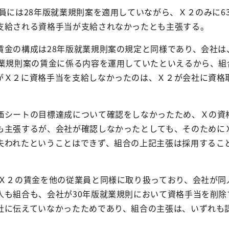
員には
28
年版就業規則案を適用していながら、Ｘ２のみに
6
支給される資格手当が支給されなかったとも主張する。
賃金の構成は
28
年版就業規則案の規定と同様であり、会社は
業規則案の賃金に係る内容を運用していたといえるから、組
がＸ２に資格手当を支給しなかったのは、Ｘ２が会社に資格
価シートの目標達成について確認をしなかったため、Ｘの資
も主張するが、会社が確認しなかったとしても、そのために
失われたということはできず、組合の上記主張は採用するこ
、Ｘ２の賃金を他の従業員と同様に取り扱っており、会社が同
人も組合も、会社が
30
年版就業規則において資格手当を削除
社に伝えていなかったためであり、組合の主張は、いずれも