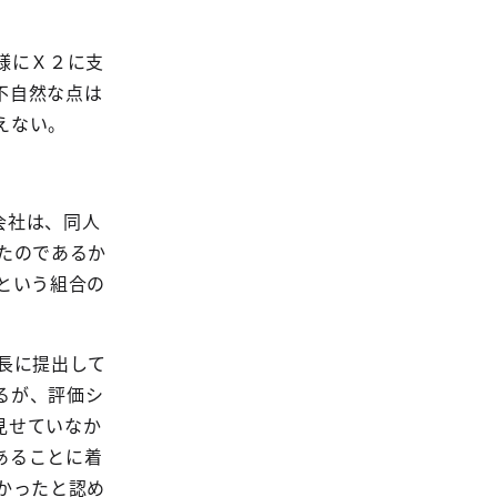
様にＸ２に支
不自然な点は
えない。
会社は、同人
たのであるか
という組合の
長に提出して
るが、評価シ
見せていなか
あることに着
かったと認め