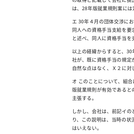
は、
28
年版就業規則案には
エ
30
年４月の団体交渉にお
同人への資格手当支給を要
と述べ、同人に資格手当を
以上の経緯からすると、
30
社が、既に資格手当の規定
自然な点はなく、Ｘ２に対
オ このことについて、組
版就業規則が有効であると
主張する。
しかし、会社は、前記イの
り、この説明は、当時の状
はいえない。