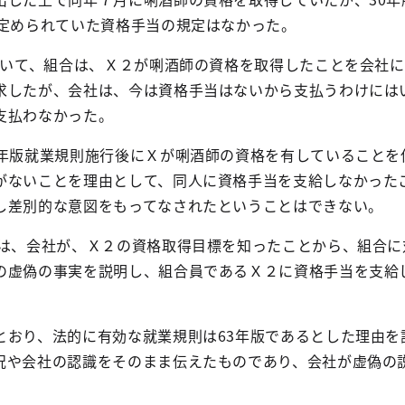
定められていた資格手当の規定はなかった。
いて、組合は、Ｘ２が唎酒師の資格を取得したことを会社に
求したが、会社は、今は資格手当はないから支払うわけには
支払わなかった。
年版就業規則施行後にＸが唎酒師の資格を有していることを
がないことを理由として、同人に資格手当を支給しなかった
し差別的な意図をもってなされたということはできない。
合は、会社が、Ｘ２の資格取得目標を知ったことから、組合に
の虚偽の事実を説明し、組合員であるＸ２に資格手当を支給
とおり、法的に有効な就業規則は
63
年版であるとした理由を
況や会社の認識をそのまま伝えたものであり、会社が虚偽の