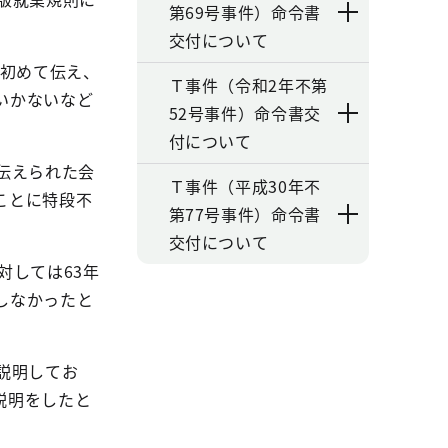
第69号事件）命令書
交付について
初めて伝え、
Ｔ事件（令和2年不第
いかないなど
52号事件）命令書交
付について
伝えられた会
Ｔ事件（平成30年不
ことに特段不
第77号事件）命令書
交付について
対しては
63
年
しなかったと
説明してお
説明をしたと