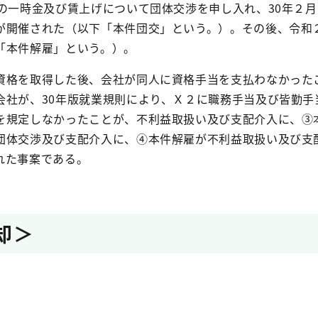
の一時金及び賃上げについて団体交渉を申し入れ、
30
年２月
が開催された（以下「本件団交」という。）。その後、令和
「本件解雇」という。）。
資格を取得した後、会社が同人に資格手当を支払わなかった
会社が、
30
年版就業規則により、Ｘ２に職務手当及び皆勤手
を規定しなかったことが、不利益取扱い及び支配介入に、③
団体交渉及び支配介入に、④本件解雇が不利益取扱い及び支
れた事案である。
棄却＞