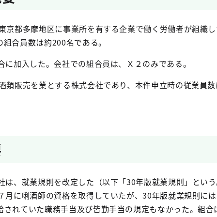
て東京都多摩地区に事業所を有する企業で働く労働者が組織し
の組合員数は約
200
名である。
合に加入した。会社での組合員は、Ｘ２のみである。
用酒類販売を業とする株式会社であり、本件申立時の従業員数
要
社は、就業規則を改定した（以下「
30
年版就業規則」という
７月に唎酒師の資格を取得していたが、
30
年版就業規則には
給されていた職務手当及び皆勤手当の規定もなかった。組合