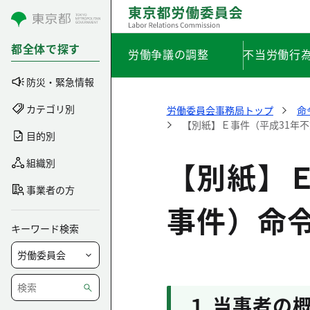
コンテンツにスキップ
都全体で探す
労働争議の調整
不当労働行
防災・緊急情報
カテゴリ別
労働委員会事務局トップ
命
【別紙】Ｅ事件（平成31年不
目的別
【別紙】Ｅ
組織別
事業者の方
事件）命
キーワード検索
１ 当事者の