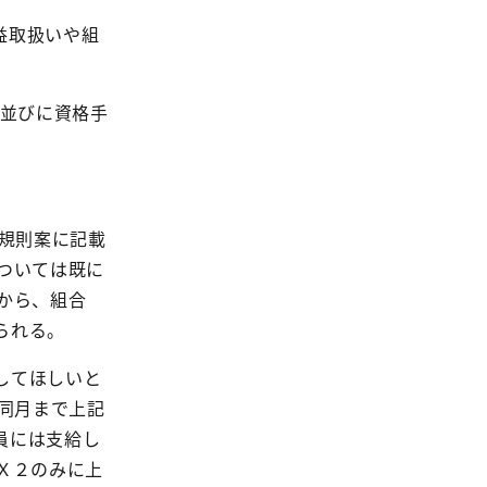
益取扱いや組
並びに資格手
規則案に記載
ついては既に
から、組合
られる。
してほしいと
同月まで上記
員には支給し
Ｘ２のみに上