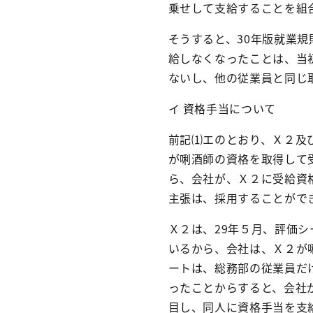
乗せして支給することを組
そうすると、
30
年版就業規
給しなくなったことは、当
ないし、他の従業員と同じ
イ 資格手当について
前記⑴エのとおり、Ｘ２及
が唎酒師の資格を取得して
ら、会社が、Ｘ２に受給資
主張は、採用することがで
Ｘ２は、
29
年５月、評価シ
いるから、会社は、Ｘ２が
ートは、総務部の従業員だ
ったことからすると、会社
目し、同人に資格手当を支