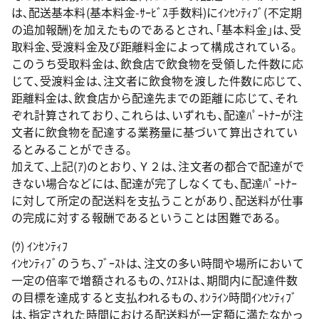
は､配送基本料(基本料金-ｻｰﾋﾞｽ手数料)にｲﾝｾﾝﾃｨﾌﾞ(不定期
の追加報酬)を加えたものであるとされ､｢基本料金｣は､受
取料金､受渡料金及び距離料金によって構成されている｡
このうち受取料金は､飲食店で飲食物を受領した件数に応
じて､受渡料金は､注文者に飲食物を渡した件数に応じて､
距離料金は､飲食店から配達先までの距離に応じて､それ
ぞれ計算されており､これらは､いずれも､配達ﾊﾟｰﾄﾅｰが注
文者に飲食物を配達する業務量に基づいて算出されてい
るとみることができる｡
加えて､上記(ｱ)のとおり､Ｙ２は､注文者の都合で配達がで
きない場合などには､配達が完了しなくても､配達ﾊﾟｰﾄﾅｰ
に対して所定の配送料を支払うことがあり､配送料が仕事
の完成に対する報酬であるということは困難である｡
(ｳ) ｲﾝｾﾝﾃｨﾌ
ｲﾝｾﾝﾃｨﾌﾞのうち､ﾌﾞｰｽﾄは､注文の多い時間や場所において
一定の倍率で増額されるもの､ｸｴｽﾄは､期間内に配達件数
の目標を達成すると支払われるもの､ｵﾝﾗｲﾝ時間ｲﾝｾﾝﾃｨﾌﾞ
は､指定された時間における配送料が一定額に満たなかっ