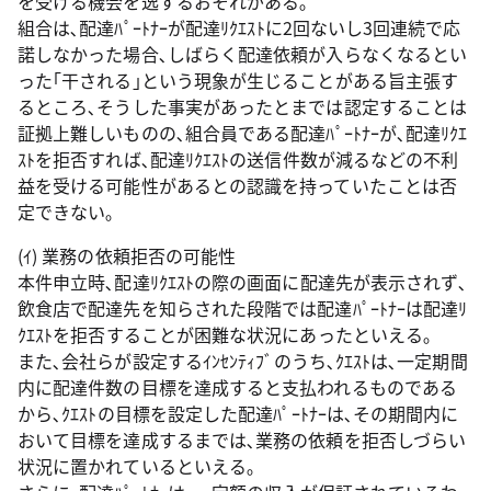
を受ける機会を逸するおそれがある｡
組合は､配達ﾊﾟｰﾄﾅｰが配達ﾘｸｴｽﾄに2回ないし3回連続で応
諾しなかった場合､しばらく配達依頼が入らなくなるとい
った｢干される｣という現象が生じることがある旨主張す
るところ､そうした事実があったとまでは認定することは
証拠上難しいものの､組合員である配達ﾊﾟｰﾄﾅｰが､配達ﾘｸｴ
ｽﾄを拒否すれば､配達ﾘｸｴｽﾄの送信件数が減るなどの不利
益を受ける可能性があるとの認識を持っていたことは否
定できない｡
(ｲ) 業務の依頼拒否の可能性
本件申立時､配達ﾘｸｴｽﾄの際の画面に配達先が表示されず､
飲食店で配達先を知らされた段階では配達ﾊﾟｰﾄﾅｰは配達ﾘ
ｸｴｽﾄを拒否することが困難な状況にあったといえる｡
また､会社らが設定するｲﾝｾﾝﾃｨﾌﾞのうち､ｸｴｽﾄは､一定期間
内に配達件数の目標を達成すると支払われるものである
から､ｸｴｽﾄの目標を設定した配達ﾊﾟｰﾄﾅｰは､その期間内に
おいて目標を達成するまでは､業務の依頼を拒否しづらい
状況に置かれているといえる｡