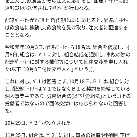
を注文し､飲食店がその注文に応ずると､配達ﾊﾟｰﾄﾅｰに配
達ﾘｸｴｽﾄが送信され､ﾏｯﾁﾝｸﾞが行われる｡
配達ﾊﾟｰﾄﾅｰがｱﾌﾟﾘ上で配達ﾘｸｴｽﾄに応じると､配達ﾊﾟｰﾄﾅｰ
は飲食店に移動し､飲食物を受け取り､注文者に配達する
こととなる｡
令和元年10月3日､配達ﾊﾟｰﾄﾅｰら18名は､組合を結成し､同
月8日､組合は､Ｙ１に対し､組合結成を通知し､事故の際の
配達ﾊﾟｰﾄﾅｰに対する補償等について団体交渉を申し入れ
た(以下｢10月8日付団交申入れ｣という｡)｡
これに対し､Ｙ１は回答せず､10月18日､Ｂ１は､組合に対
し､配達ﾊﾟｰﾄﾅｰはＹ１ではなくＢ１と契約を締結している
個人事業主であり､労働組合法(以下｢労組法｣という｡)上の
労働者ではないので団体交渉には応じられないと回答し
た｡
10月29日､Ｙ２´が設立された｡
11月25日､組合は､Ｙ２´に対し､事故の補償や報酬引下げ