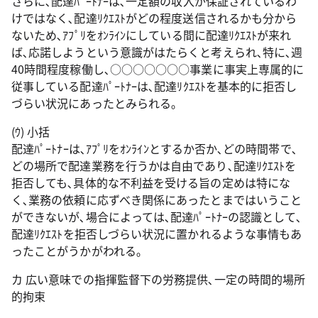
さらに､配達ﾊﾟｰﾄﾅｰは､一定額の収入が保証されているわ
けではなく､配達ﾘｸｴｽﾄがどの程度送信されるかも分から
ないため､ｱﾌﾟﾘをｵﾝﾗｲﾝにしている間に配達ﾘｸｴｽﾄが来れ
ば､応諾しようという意識がはたらくと考えられ､特に､週
40時間程度稼働し､○○○○○○○事業に事実上専属的に
従事している配達ﾊﾟｰﾄﾅｰは､配達ﾘｸｴｽﾄを基本的に拒否し
づらい状況にあったとみられる｡
(ｳ) 小括
配達ﾊﾟｰﾄﾅｰは､ｱﾌﾟﾘをｵﾝﾗｲﾝとするか否か､どの時間帯で､
どの場所で配達業務を行うかは自由であり､配達ﾘｸｴｽﾄを
拒否しても､具体的な不利益を受ける旨の定めは特にな
く､業務の依頼に応ずべき関係にあったとまではいうこと
ができないが､場合によっては､配達ﾊﾟｰﾄﾅｰの認識として､
配達ﾘｸｴｽﾄを拒否しづらい状況に置かれるような事情もあ
ったことがうかがわれる｡
カ 広い意味での指揮監督下の労務提供､一定の時間的場所
的拘束