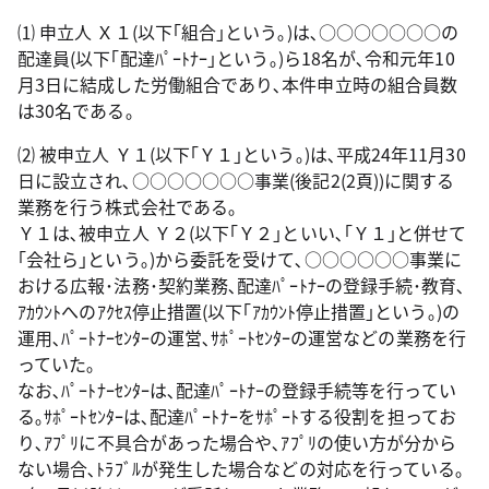
⑴ 申立人 Ｘ１(以下｢組合｣という｡)は､○○○○○○○の
配達員(以下｢配達ﾊﾟｰﾄﾅｰ｣という｡)ら18名が､令和元年10
月3日に結成した労働組合であり､本件申立時の組合員数
は30名である｡
⑵ 被申立人 Ｙ１(以下｢Ｙ１｣という｡)は､平成24年11月30
日に設立され､○○○○○○○事業(後記2(2頁))に関する
業務を行う株式会社である｡
Ｙ１は､被申立人 Ｙ２(以下｢Ｙ２｣といい､｢Ｙ１｣と併せて
｢会社ら｣という｡)から委託を受けて､○○○○○○事業に
おける広報･法務･契約業務､配達ﾊﾟｰﾄﾅｰの登録手続･教育､
ｱｶｳﾝﾄへのｱｸｾｽ停止措置(以下｢ｱｶｳﾝﾄ停止措置｣という｡)の
運用､ﾊﾟｰﾄﾅｰｾﾝﾀｰの運営､ｻﾎﾟｰﾄｾﾝﾀｰの運営などの業務を行
っていた｡
なお､ﾊﾟｰﾄﾅｰｾﾝﾀｰは､配達ﾊﾟｰﾄﾅｰの登録手続等を行ってい
る｡ｻﾎﾟｰﾄｾﾝﾀｰは､配達ﾊﾟｰﾄﾅｰをｻﾎﾟｰﾄする役割を担ってお
り､ｱﾌﾟﾘに不具合があった場合や､ｱﾌﾟﾘの使い方が分から
ない場合､ﾄﾗﾌﾞﾙが発生した場合などの対応を行っている｡