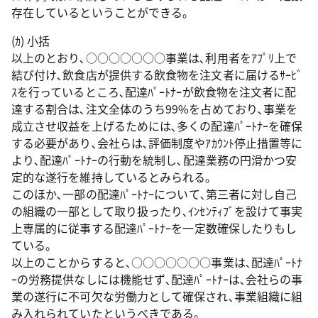
存在しているということができる｡
(ｶ) 小括
以上のとおり､○○○○○○○事業は､利用者をｱﾌﾟﾘ上で
結び付け､飲食店が提供する飲食物を注文者に届けるｻｰﾋﾞ
ｽを行っているところ､配達ﾊﾟｰﾄﾅｰが飲食物を注文者に配
達する割合は､注文全体のうち99%を占めており､事業を
成立させ収益を上げるためには､多くの配達ﾊﾟｰﾄﾅｰを確保
する必要があり､会社らは､評価制度やｱｶｳﾝﾄ停止措置等に
より､配達ﾊﾟｰﾄﾅｰの行動を統制し､配達業務の円滑かつ安
定的な遂行を維持しているとみられる｡
このほか､一部の配達ﾊﾟｰﾄﾅｰについて､第三者に対し自己
の組織の一部として取り扱ったり､ｲﾝｾﾝﾃｨﾌﾞを設けて事実
上専属的に従事する配達ﾊﾟｰﾄﾅｰを一定数確保したりもし
ている｡
以上のことからすると､○○○○○○○事業は､配達ﾊﾟｰﾄﾅ
ｰの労務提供なしには機能せず､配達ﾊﾟｰﾄﾅｰは､会社らの事
業の遂行に不可欠な労働力として確保され､事業組織に組
み入れられていたというべきである｡