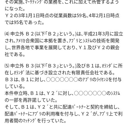
その実施､ﾏｰｹﾃｨﾝｸﾞの業務を､これに加えて所管するよう
になった｡
Ｙ２の3年1月1日時点の従業員数は59名､4年2月1日時点
では95名であった｡
⑷ 申立外 Ｂ２(以下｢Ｂ２｣という｡)は､平成21年3月に設立
され､ｱﾒﾘｶ合衆国に本拠を置き､ｱﾌﾟﾘとｼｽﾃﾑの技術を開発
し､世界各地で事業を展開しており､Ｙ１及びＹ２の親会
社である｡
⑸ 申立外 Ｂ３(以下｢Ｂ３｣という｡)及びＢ１は､ｵﾗﾝﾀﾞに所
在しｵﾗﾝﾀﾞ法に基づき設立された有限責任会社である｡
Ｂ３は､Ｂ１に対し､○○○○○○○のｱﾌﾟﾘのﾗｲｾﾝｽを付与
している｡
本件申立時､Ｂ１は､Ｙ２´に対し､○○○○○○○のｼｽﾃﾑ
の一部を再許諾していた｡
そして､Ｂ１は､Ｙ２´と共に配達ﾊﾟｰﾄﾅｰと契約を締結し､
配達ﾊﾟｰﾄﾅｰにｱﾌﾟﾘの利用権を付与し､Ｙ２´が､ｱﾌﾟﾘ上で利
用者間のﾏｯﾁﾝｸﾞを行っていた｡