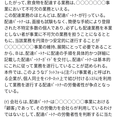
したがって､飲食物を配達する業務は､○○○○○○○事
業において不可欠の業務といえる｡
この配達業務のほとんどは､配達ﾊﾟｰﾄﾅｰが行っている｡
配達ﾊﾟｰﾄﾅｰは､面接も試験もなく､簡便な手続により登録
された不特定多数の個人であり､必ずしも配達業務を本業
としない者が事業に不可欠の業務を担うことになるとと
もに､当該業務を円滑かつ安定的に遂行することが
○○○○○○○事業の維持､展開にとって必要であること
から､Ｂは､配達ﾊﾟｰﾄﾅｰに配達の手順を具体的かつ詳細に
記載した配達ﾊﾟｰﾄﾅｰｶﾞｲﾄﾞを交付し､配達ﾊﾟｰﾄﾅｰは基本的
にこれに従って業務を遂行していることが認められる｡
本件では､このようなﾌﾟﾗｯﾄﾌｫｰﾑ(注:｢ｼｪｱ事業者｣と呼ばれ
る企業が､個人同士をｲﾝﾀｰﾈｯﾄ上で結び付けるｼｽﾃﾑ)を利用
して業務を遂行する配達ﾊﾟｰﾄﾅｰの労働者性が争点となっ
ている｡
(ｲ) 会社らは､配達ﾊﾟｰﾄﾅｰは○○○○○○○事業における
｢顧客｣であって､その労働力を会社らが利用しているわけ
ではないとして､配達ﾊﾟｰﾄﾅｰの労働者性を判断するに当た