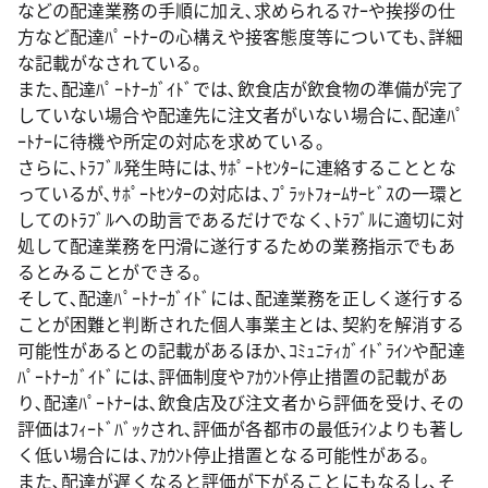
などの配達業務の手順に加え､求められるﾏﾅｰや挨拶の仕
方など配達ﾊﾟｰﾄﾅｰの心構えや接客態度等についても､詳細
な記載がなされている｡
また､配達ﾊﾟｰﾄﾅｰｶﾞｲﾄﾞでは､飲食店が飲食物の準備が完了
していない場合や配達先に注文者がいない場合に､配達ﾊﾟ
ｰﾄﾅｰに待機や所定の対応を求めている｡
さらに､ﾄﾗﾌﾞﾙ発生時には､ｻﾎﾟｰﾄｾﾝﾀｰに連絡することとな
っているが､ｻﾎﾟｰﾄｾﾝﾀｰの対応は､ﾌﾟﾗｯﾄﾌｫｰﾑｻｰﾋﾞｽの一環と
してのﾄﾗﾌﾞﾙへの助言であるだけでなく､ﾄﾗﾌﾞﾙに適切に対
処して配達業務を円滑に遂行するための業務指示でもあ
るとみることができる｡
そして､配達ﾊﾟｰﾄﾅｰｶﾞｲﾄﾞには､配達業務を正しく遂行する
ことが困難と判断された個人事業主とは､契約を解消する
可能性があるとの記載があるほか､ｺﾐｭﾆﾃｨｶﾞｲﾄﾞﾗｲﾝや配達
ﾊﾟｰﾄﾅｰｶﾞｲﾄﾞには､評価制度やｱｶｳﾝﾄ停止措置の記載があ
り､配達ﾊﾟｰﾄﾅｰは､飲食店及び注文者から評価を受け､その
評価はﾌｨｰﾄﾞﾊﾞｯｸされ､評価が各都市の最低ﾗｲﾝよりも著し
く低い場合には､ｱｶｳﾝﾄ停止措置となる可能性がある｡
また､配達が遅くなると評価が下がることにもなるし､そ