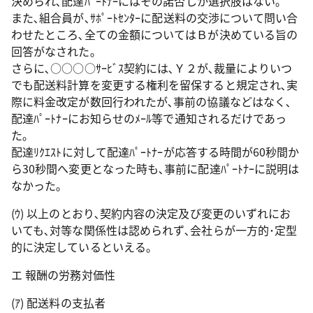
決められ､配達ﾊﾟｰﾄﾅｰにはその諾否しか選択肢はない｡
また､組合員が､ｻﾎﾟｰﾄｾﾝﾀｰに配送料の交渉について問い合
わせたところ､全ての金額についてはＢが決めている旨の
回答がなされた｡
さらに､○○○○ｻｰﾋﾞｽ契約には､Ｙ２が､裁量によりいつ
でも配送料計算を変更する権利を留保すると規定され､実
際に料金改定が数回行われたが､事前の協議などはなく､
配達ﾊﾟｰﾄﾅｰにお知らせのﾒｰﾙ等で通知されるだけであっ
た｡
配達ﾘｸｴｽﾄに対して配達ﾊﾟｰﾄﾅｰが応答する時間が60秒間か
ら30秒間へ変更となった時も､事前に配達ﾊﾟｰﾄﾅｰに説明は
なかった｡
(ｳ) 以上のとおり､契約内容の決定及び変更のいずれにお
いても､対等な関係性は認められず､会社らが一方的･定型
的に決定しているといえる｡
エ 報酬の労務対価性
(ｱ) 配送料の支払者