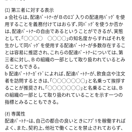
(ｴ) 第三者に対する表示
a 会社らは､配達ﾊﾟｰﾄﾅｰがＢのﾛｺﾞ入りの配達用ﾊﾞｯｸﾞを使
用することを義務付けてはおらず､同ﾊﾞｯｸﾞを使うか否か
は､配達ﾊﾟｰﾄﾅｰの自由であるということができるが､実態
として､｢○○○○ ○○○○｣の知名度からすればそれを
生かして同ﾊﾞｯｸﾞを使用する配達ﾊﾟｰﾄﾅｰが多数存在するこ
とは容易に推認され､これらの配達ﾊﾟｰﾄﾅｰについては､第
三者に対し､Ｂの組織の一部として取り扱われているとみ
ることもできる｡
b 配達ﾊﾟｰﾄﾅｰｶﾞｲﾄﾞによれば､配達ﾊﾟｰﾄﾅｰが､飲食店や注文
者を訪問するときは､｢○○○○○○○｣と名乗って挨拶す
ることが推奨され､｢○○○○○○○｣と名乗ることは､Ｂ
の組織の一部として取り扱われていることを示す一つの
指標とみることもできる｡
(ｵ) 専属性
配達ﾊﾟｰﾄﾅｰは､自己の都合の良いときにｱﾌﾟﾘを稼働すれば
よく､また､契約上､他社で働くことを禁止されておらず､