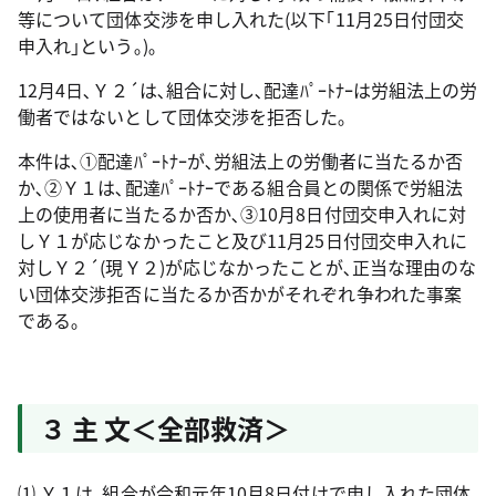
等について団体交渉を申し入れた(以下｢11月25日付団交
申入れ｣という｡)｡
12月4日､Ｙ２´は､組合に対し､配達ﾊﾟｰﾄﾅｰは労組法上の労
働者ではないとして団体交渉を拒否した｡
本件は､①配達ﾊﾟｰﾄﾅｰが､労組法上の労働者に当たるか否
か､②Ｙ１は､配達ﾊﾟｰﾄﾅｰである組合員との関係で労組法
上の使用者に当たるか否か､③10月8日付団交申入れに対
しＹ１が応じなかったこと及び11月25日付団交申入れに
対しＹ２´(現Ｙ２)が応じなかったことが､正当な理由のな
い団体交渉拒否に当たるか否かがそれぞれ争われた事案
である｡
３ 主 文＜全部救済＞
⑴ Ｙ１は､組合が令和元年10月8日付けで申し入れた団体