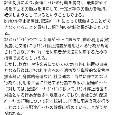
評価制度により､配達ﾊﾟｰﾄﾅｰの行動を統制し､最低評価平
均を下回る労働力を排除して､一定水準の労働力を維持､
確保しようとしているということもできる｡
b ｱｶｳﾝﾄ停止措置は､配達ﾊﾟｰﾄﾅｰにとって稼働することがで
きなくなることを意味し､相当強い統制効果があるといえ
る｡
ｺﾐｭﾆﾃｨｶﾞｲﾄﾞﾗｲﾝでは､配達ﾊﾟｰﾄﾅｰに限らず､他の利用者(飲
食店､注文者)にもｱｶｳﾝﾄ停止措置が適用される行為が規定
されており､ﾌﾟﾗｯﾄﾌｫｰﾑを利用者が快適に利用するための
措置であるともいえる｡
しかし､飲食店や注文者についてのｱｶｳﾝﾄ停止措置の事由
となる行為は､他の利用者への不適切及び侮辱的な発言や
振る舞い､身体的脅迫など､社会通念上当然に許されない
行為や､利用者三者に共通する行為であるが､配達ﾊﾟｰﾄﾅｰ
に対しては､配達ﾊﾟｰﾄﾅｰｶﾞｲﾄﾞにおいて､ｱｶｳﾝﾄ停止措置の
対象となる行為が数多く規定されており､会社らが､配達
ﾊﾟｰﾄﾅｰの行動について強く統制し､円滑に配達業務を行う
ことのできる配達ﾊﾟｰﾄﾅｰの確保に努めていることがうか
がわれる｡