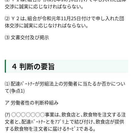
交渉に誠実に応じなければならない｡
⑵ Ｙ２は､組合が令和元年11月25日付けで申し入れた団
体交渉に誠実に応じなければならない｡
⑶ 文書交付及び掲示
４ 判断の要旨
⑴ 配達ﾊﾟｰﾄﾅｰが労組法上の労働者に当たるか否かについ
て(争点1)
ア 労働者性の判断枠組み
(ｱ) ○○○○○○○事業は､飲食店と､飲食物を注文する注
文者と､配達ﾊﾟｰﾄﾅｰとをｱﾌﾟﾘ上で結び付け､飲食店が提供
する飲食物を注文者に届けるｻｰﾋﾞｽである｡