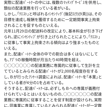
実際に配達ﾊﾟｰﾄﾅｰの中には､複数のﾏｯﾁﾝｸﾞｻｰﾋﾞｽを併用し､
類似の配達業務を行っている者がいる｡
しかし､｢ｸｴｽﾄ｣と呼ばれるｲﾝｾﾝﾃｨｳﾞ(後記ｴ(ｳ)(9頁))は､その
目標を達成し報酬を獲得するために一定期間事実上拘束
されることを促すものといえる｡
元年11月29日の配送料の改定により､基本料金が引き下げ
られ､逆にｲﾝｾﾝﾃｨﾌﾞが引き上げられたことにより､｢ｸｴｽﾄ｣
に従事して事実上拘束される傾向はより強まったものと
いえる｡
また､配達ﾊﾟｰﾄﾅｰ全体の中での割合は多くはないにして
も､ｱﾌﾟﾘの稼働時間が月当たり40時間を超え､
○○○○○○○の配達業務に専属的に従事して生計を立
てているとみられる配達ﾊﾟｰﾄﾅｰが2,000名程度存在する
し､Ｂが行ったｱﾝｹｰﾄ調査によれば､配達ﾊﾟｰﾄﾅｰを｢本業｣と
している者が4分の1を占めている｡
そうすると､配達ﾊﾟｰﾄﾅｰは､必ずしもＢへの専属が義務付
けられているとはいえないものの､○○○○○○○の配達
業務に専属的に従事することを促す制度が設けられ､実際
に､同事業に専属しているとみられる配達ﾊﾟｰﾄﾅｰが一定数