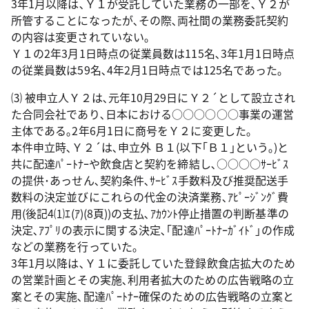
3年1月以降は､Ｙ１が受託していた業務の一部を､Ｙ２が
所管することになったが､その際､両社間の業務委託契約
の内容は変更されていない｡
Ｙ１の2年3月1日時点の従業員数は115名､3年1月1日時点
の従業員数は59名､4年2月1日時点では125名であった｡
⑶ 被申立人Ｙ２は､元年10月29日にＹ２´として設立され
た合同会社であり､日本における○○○○○○事業の運営
主体である｡2年6月1日に商号をＹ２に変更した｡
本件申立時､Ｙ２´は､申立外 Ｂ１(以下｢Ｂ１｣という｡)と
共に配達ﾊﾟｰﾄﾅｰや飲食店と契約を締結し､○○○○ｻｰﾋﾞｽ
の提供･あっせん､契約条件､ｻｰﾋﾞｽ手数料及び推奨配送手
数料の決定並びにこれらの代金の決済業務､ｱﾋﾟｰｼﾞﾝｸﾞ費
用(後記4⑴ｴ(ｱ)(8頁))の支払､ｱｶｳﾝﾄ停止措置の判断基準の
決定､ｱﾌﾟﾘの表示に関する決定､｢配達ﾊﾟｰﾄﾅｰｶﾞｲﾄﾞ｣の作成
などの業務を行っていた｡
3年1月以降は､Ｙ１に委託していた登録飲食店拡大のため
の営業計画とその実施､利用者拡大のための広告戦略の立
案とその実施､配達ﾊﾟｰﾄﾅｰ確保のための広告戦略の立案と