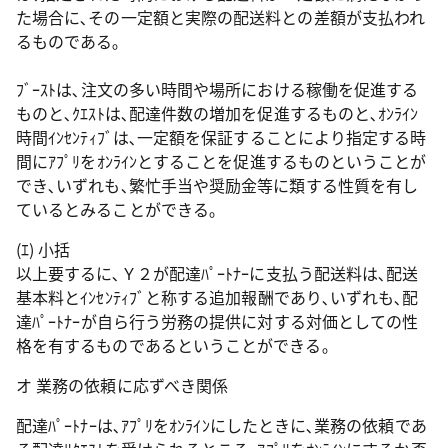
た場合に､その一定額と実際の配送料との差額が支払われ
るものである｡
ﾌﾞｰｽﾄは､注文の多い時間や場所における稼働を促進する
ものと､ｸｴｽﾄは､配達件数の増加を促進するものと､ｵﾝﾗｲﾝ
時間ｲﾝｾﾝﾃｨﾌﾞは､一定額を保証することにより指定する時
間にｱﾌﾟﾘをｵﾝﾗｲﾝとすることを促進するものということが
でき､いずれも､繁忙手当や奨励金等に類する性質を有し
ているとみることができる｡
(ｴ) 小括
以上要するに､Ｙ２が配達ﾊﾟｰﾄﾅｰに支払う配送料は､配送
基本料とｲﾝｾﾝﾃｨﾌﾞと称する追加報酬であり､いずれも､配
達ﾊﾟｰﾄﾅｰが自ら行う労務の提供に対する対価としての性
格を有するものであるということができる｡
オ 業務の依頼に応ずべき関係
配達ﾊﾟｰﾄﾅｰは､ｱﾌﾟﾘをｵﾝﾗｲﾝにしたときに､業務の依頼であ