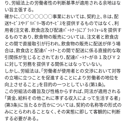
り､労組法上の労働者性の判断基準が適用される余地はな
い旨主張する｡
確かに､○○○○○○○事業においては､契約上､Ｂは､配
送ｻｰﾋﾞｽやﾃﾞﾘﾊﾞﾘｰ等のｻｰﾋﾞｽを提供するものではなく､利
用者(注文者､飲食店及び配達ﾊﾟｰﾄﾅｰ)にﾌﾟﾗｯﾄﾌｫｰﾑを提供す
るものであり､飲食物の販売については､注文者と飲食店
との間で直接取引が行われ､飲食物の販売に配送が伴う場
合は､飲食店と配達ﾊﾟｰﾄﾅｰとの間で配送に係る直接的な取
引関係が生じるとされており､配達ﾊﾟｰﾄﾅｰがＢ１及びＹ２
に対して労務を提供する関係とはなっていない｡
しかし､労組法は､｢労働者が使用者との交渉において対等
の立場に立つことを促進することにより労働者の地位を
向上させること｣を目的の一つとしている(第1条)｡
この労組法の趣旨及び性格からすれば､同法が適用される
｢賃金､給料その他これに準ずる収入によって生活する者｣
(第3条)に当たるか否かについては､契約の名称等の形式の
みにとらわれることなく､その実態に即して客観的に判断
する必要がある｡