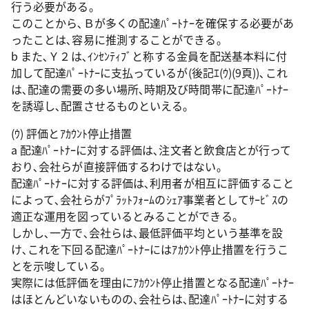
行う必要がある｡
このことから､Ｂが多くの配達ﾊﾟｰﾄﾅｰを確保する必要があ
ったことは､容易に推測することができる｡
b また､Ｙ２は､ｲﾝｾﾝﾃｨﾌﾞと称する金員を配送基本料に付
加して配達ﾊﾟｰﾄﾅｰに支払っているが(後記ｴ(ｳ)(9頁))､これ
は､配達の需要の多い場所､時期及び時間帯に配達ﾊﾟｰﾄﾅｰ
を誘導し､配置させるものといえる｡
(ｳ) 評価とｱｶｳﾝﾄ停止措置
a 配達ﾊﾟｰﾄﾅｰに対する評価は､注文者と飲食店とが行って
おり､会社らが直接評価するわけではない｡
配達ﾊﾟｰﾄﾅｰに対する評価は､利用者が相互に評価すること
によって､会社らがﾌﾟﾗｯﾄﾌｫｰﾑのｼｪｱ事業者としてｻｰﾋﾞｽの
適正な運用を図っているとみることができる｡
しかし､一方で､会社らは､最低評価平均という基準を設
け､これを下回る配達ﾊﾟｰﾄﾅｰにはｱｶｳﾝﾄ停止措置を行うこ
とを示唆している｡
実際には低評価を理由にｱｶｳﾝﾄ停止措置となる配達ﾊﾟｰﾄﾅｰ
はほとんどいないものの､会社らは､配達ﾊﾟｰﾄﾅｰに対する