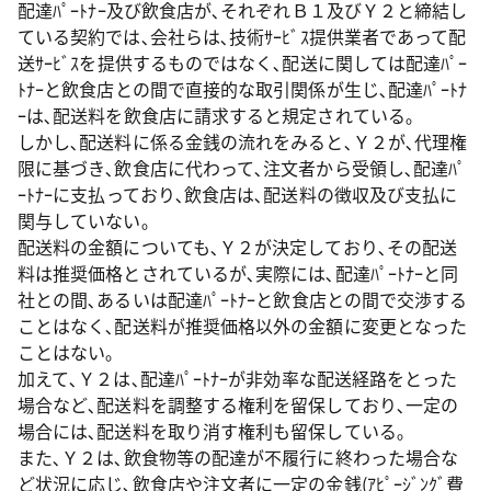
配達ﾊﾟｰﾄﾅｰ及び飲食店が､それぞれＢ１及びＹ２と締結し
ている契約では､会社らは､技術ｻｰﾋﾞｽ提供業者であって配
送ｻｰﾋﾞｽを提供するものではなく､配送に関しては配達ﾊﾟｰ
ﾄﾅｰと飲食店との間で直接的な取引関係が生じ､配達ﾊﾟｰﾄﾅ
ｰは､配送料を飲食店に請求すると規定されている｡
しかし､配送料に係る金銭の流れをみると､Ｙ２が､代理権
限に基づき､飲食店に代わって､注文者から受領し､配達ﾊﾟ
ｰﾄﾅｰに支払っており､飲食店は､配送料の徴収及び支払に
関与していない｡
配送料の金額についても､Ｙ２が決定しており､その配送
料は推奨価格とされているが､実際には､配達ﾊﾟｰﾄﾅｰと同
社との間､あるいは配達ﾊﾟｰﾄﾅｰと飲食店との間で交渉する
ことはなく､配送料が推奨価格以外の金額に変更となった
ことはない｡
加えて､Ｙ２は､配達ﾊﾟｰﾄﾅｰが非効率な配送経路をとった
場合など､配送料を調整する権利を留保しており､一定の
場合には､配送料を取り消す権利も留保している｡
また､Ｙ２は､飲食物等の配達が不履行に終わった場合な
ど状況に応じ､飲食店や注文者に一定の金銭(ｱﾋﾟｰｼﾞﾝｸﾞ費