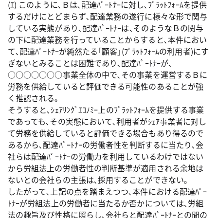
(ｴ) このように､Ｂは､配達ﾊﾟｰﾄﾅｰに対し､ﾌﾟﾗｯﾄﾌｫｰﾑを提供
するだけにとどまらず､配達業務の遂行に様々な形で関与
している実態があり､配達ﾊﾟｰﾄﾅｰは､そのようなＢの関与
の下に配達業務を行っていることからすると､本件におい
て､配達ﾊﾟｰﾄﾅｰが純然たる｢顧客｣(ﾌﾟﾗｯﾄﾌｫｰﾑの利用者)にす
ぎないとみることは困難であり､配達ﾊﾟｰﾄﾅｰが､
○○○○○○○事業全体の中で､その事業を運営するＢに
労務を供給していると評価できる可能性のあることが強
く推認される｡
そうすると､ｼｪｱﾘﾝｸﾞｴｺﾉﾐｰ上のﾌﾟﾗｯﾄﾌｫｰﾑを提供する事業
であっても､その実態において､利用者がｼｪｱ事業者に対し
て労務を供給していると評価できる場合もあり得るので
あるから､配達ﾊﾟｰﾄﾅｰの労働者性を判断するに当たり､会
社らは配達ﾊﾟｰﾄﾅｰの労働力を利用しているわけではない
から労組法上の労働者性の判断基準が適用される余地は
ないとの会社らの主張は､採用することができない｡
したがって､上記の点を踏まえつつ､本件における配達ﾊﾟｰ
ﾄﾅｰが労組法上の労働者に当たるか否かについては､労組
法の趣旨及び性格に照らし､会社らと配達ﾊﾟｰﾄﾅｰとの間の