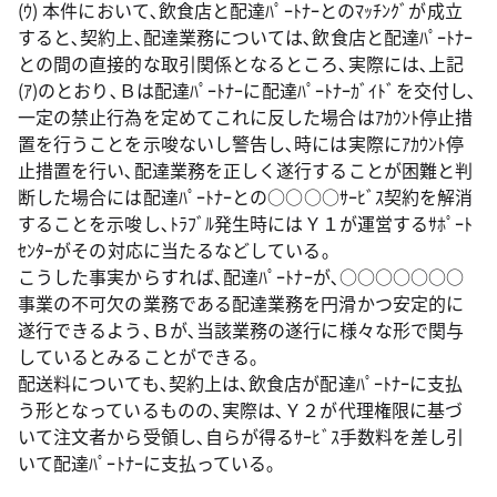
(ｳ) 本件において､飲食店と配達ﾊﾟｰﾄﾅｰとのﾏｯﾁﾝｸﾞが成立
すると､契約上､配達業務については､飲食店と配達ﾊﾟｰﾄﾅｰ
との間の直接的な取引関係となるところ､実際には､上記
(ｱ)のとおり､Ｂは配達ﾊﾟｰﾄﾅｰに配達ﾊﾟｰﾄﾅｰｶﾞｲﾄﾞを交付し､
一定の禁止行為を定めてこれに反した場合はｱｶｳﾝﾄ停止措
置を行うことを示唆ないし警告し､時には実際にｱｶｳﾝﾄ停
止措置を行い､配達業務を正しく遂行することが困難と判
断した場合には配達ﾊﾟｰﾄﾅｰとの○○○○ｻｰﾋﾞｽ契約を解消
することを示唆し､ﾄﾗﾌﾞﾙ発生時にはＹ１が運営するｻﾎﾟｰﾄ
ｾﾝﾀｰがその対応に当たるなどしている｡
こうした事実からすれば､配達ﾊﾟｰﾄﾅｰが､○○○○○○○
事業の不可欠の業務である配達業務を円滑かつ安定的に
遂行できるよう､Ｂが､当該業務の遂行に様々な形で関与
しているとみることができる｡
配送料についても､契約上は､飲食店が配達ﾊﾟｰﾄﾅｰに支払
う形となっているものの､実際は､Ｙ２が代理権限に基づ
いて注文者から受領し､自らが得るｻｰﾋﾞｽ手数料を差し引
いて配達ﾊﾟｰﾄﾅｰに支払っている｡