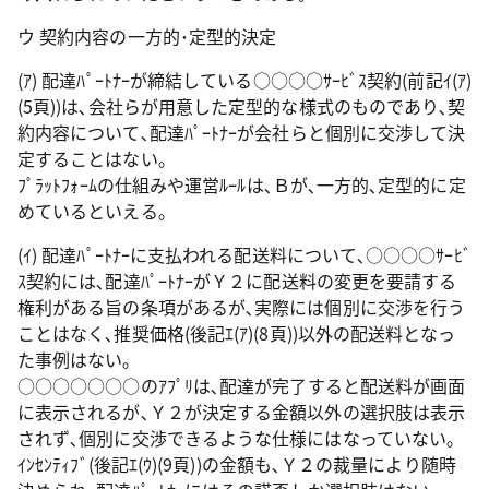
ウ 契約内容の一方的･定型的決定
(ｱ) 配達ﾊﾟｰﾄﾅｰが締結している○○○○ｻｰﾋﾞｽ契約(前記ｲ(ｱ)
(5頁))は､会社らが用意した定型的な様式のものであり､契
約内容について､配達ﾊﾟｰﾄﾅｰが会社らと個別に交渉して決
定することはない｡
ﾌﾟﾗｯﾄﾌｫｰﾑの仕組みや運営ﾙｰﾙは､Ｂが､一方的､定型的に定
めているといえる｡
(ｲ) 配達ﾊﾟｰﾄﾅｰに支払われる配送料について､○○○○ｻｰﾋﾞ
ｽ契約には､配達ﾊﾟｰﾄﾅｰがＹ２に配送料の変更を要請する
権利がある旨の条項があるが､実際には個別に交渉を行う
ことはなく､推奨価格(後記ｴ(ｱ)(8頁))以外の配送料となっ
た事例はない｡
○○○○○○○のｱﾌﾟﾘは､配達が完了すると配送料が画面
に表示されるが､Ｙ２が決定する金額以外の選択肢は表示
されず､個別に交渉できるような仕様にはなっていない｡
ｲﾝｾﾝﾃｨﾌﾞ(後記ｴ(ｳ)(9頁))の金額も､Ｙ２の裁量により随時