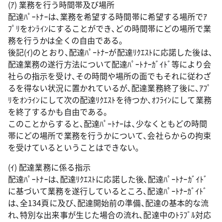
(ｱ) 業務を行う時間帯及び場所
配達ﾊﾟｰﾄﾅｰは､業務を希望する時間帯に希望する場所でｱ
ﾌﾟﾘをｵﾝﾗｲﾝにすることができ､どの時間帯にどの場所で業
務を行うかは全くの自由である｡
後記(ｲ)のとおり､配達ﾊﾟｰﾄﾅｰが配達ﾘｸｴｽﾄに応諾した後は､
配達業務の遂行方法について配達ﾊﾟｰﾄﾅｰｶﾞｲﾄﾞ等により会
社らの指示を受け､その時間や場所の面でもそれに従わざ
るを得ない状況に置かれているが､配達業務終了後に､ｱﾌﾟ
ﾘをｵﾝﾗｲﾝにして次の配達ﾘｸｴｽﾄを待つか､ｵﾌﾗｲﾝにして業務
を終了するかも自由である｡
このことからすると､配達ﾊﾟｰﾄﾅｰは､少なくともどの時間
帯にどの場所で業務を行うかについて､会社らからの拘束
を受けているということはできない｡
(ｲ) 配達業務に係る指示
配達ﾊﾟｰﾄﾅｰは､配達ﾘｸｴｽﾄに応諾した後､配達ﾊﾟｰﾄﾅｰｶﾞｲﾄﾞ
に基づいて業務を遂行しているところ､配達ﾊﾟｰﾄﾅｰｶﾞｲﾄﾞ
は､全134頁に及び､配達開始前の準備､配達の基本的な流
れ､特別な出来事が生じた場合の流れ､配達中のﾄﾗﾌﾞﾙ対応