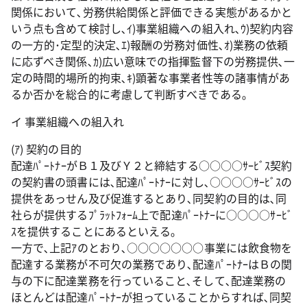
関係において､労務供給関係と評価できる実態があるかと
いう点も含めて検討し､ｲ)事業組織への組入れ､ｳ)契約内容
の一方的･定型的決定､ｴ)報酬の労務対価性､ｵ)業務の依頼
に応ずべき関係､ｶ)広い意味での指揮監督下の労務提供､一
定の時間的場所的拘束､ｷ)顕著な事業者性等の諸事情があ
るか否かを総合的に考慮して判断すべきである｡
イ 事業組織への組入れ
(ｱ) 契約の目的
配達ﾊﾟｰﾄﾅｰがＢ１及びＹ２と締結する○○○○ｻｰﾋﾞｽ契約
の契約書の頭書には､配達ﾊﾟｰﾄﾅｰに対し､○○○○ｻｰﾋﾞｽの
提供をあっせん及び促進するとあり､同契約の目的は､同
社らが提供するﾌﾟﾗｯﾄﾌｫｰﾑ上で配達ﾊﾟｰﾄﾅｰに○○○○ｻｰﾋﾞ
ｽを提供することにあるといえる｡
一方で､上記ｱのとおり､○○○○○○○事業には飲食物を
配達する業務が不可欠の業務であり､配達ﾊﾟｰﾄﾅｰはＢの関
与の下に配達業務を行っていること､そして､配達業務の
ほとんどは配達ﾊﾟｰﾄﾅｰが担っていることからすれば､同契