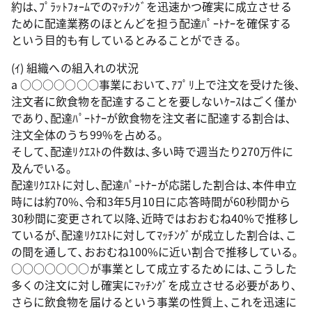
約は､ﾌﾟﾗｯﾄﾌｫｰﾑでのﾏｯﾁﾝｸﾞを迅速かつ確実に成立させる
ために配達業務のほとんどを担う配達ﾊﾟｰﾄﾅｰを確保する
という目的も有しているとみることができる｡
(ｲ) 組織への組入れの状況
a ○○○○○○○事業において､ｱﾌﾟﾘ上で注文を受けた後､
注文者に飲食物を配達することを要しないｹｰｽはごく僅か
であり､配達ﾊﾟｰﾄﾅｰが飲食物を注文者に配達する割合は､
注文全体のうち99%を占める｡
そして､配達ﾘｸｴｽﾄの件数は､多い時で週当たり270万件に
及んでいる｡
配達ﾘｸｴｽﾄに対し､配達ﾊﾟｰﾄﾅｰが応諾した割合は､本件申立
時には約70%､令和3年5月10日に応答時間が60秒間から
30秒間に変更されて以降､近時ではおおむね40%で推移し
ているが､配達ﾘｸｴｽﾄに対してﾏｯﾁﾝｸﾞが成立した割合は､こ
の間を通して､おおむね100%に近い割合で推移している｡
○○○○○○○が事業として成立するためには､こうした
多くの注文に対し確実にﾏｯﾁﾝｸﾞを成立させる必要があり､
さらに飲食物を届けるという事業の性質上､これを迅速に