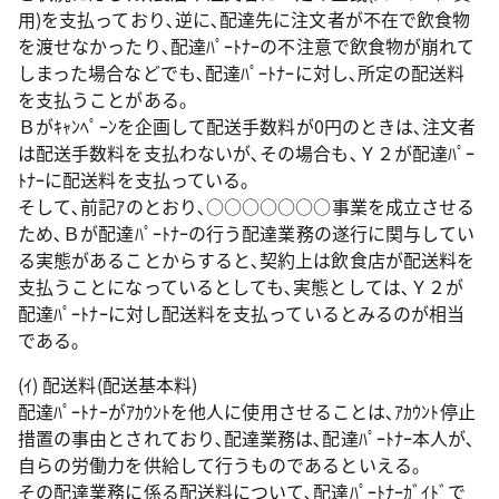
用)を支払っており､逆に､配達先に注文者が不在で飲食物
を渡せなかったり､配達ﾊﾟｰﾄﾅｰの不注意で飲食物が崩れて
しまった場合などでも､配達ﾊﾟｰﾄﾅｰに対し､所定の配送料
を支払うことがある｡
Ｂがｷｬﾝﾍﾟｰﾝを企画して配送手数料が0円のときは､注文者
は配送手数料を支払わないが､その場合も､Ｙ２が配達ﾊﾟｰ
ﾄﾅｰに配送料を支払っている｡
そして､前記ｱのとおり､○○○○○○○事業を成立させる
ため､Ｂが配達ﾊﾟｰﾄﾅｰの行う配達業務の遂行に関与してい
る実態があることからすると､契約上は飲食店が配送料を
支払うことになっているとしても､実態としては､Ｙ２が
配達ﾊﾟｰﾄﾅｰに対し配送料を支払っているとみるのが相当
である｡
(ｲ) 配送料(配送基本料)
配達ﾊﾟｰﾄﾅｰがｱｶｳﾝﾄを他人に使用させることは､ｱｶｳﾝﾄ停止
措置の事由とされており､配達業務は､配達ﾊﾟｰﾄﾅｰ本人が､
自らの労働力を供給して行うものであるといえる｡
その配達業務に係る配送料について､配達ﾊﾟｰﾄﾅｰｶﾞｲﾄﾞで