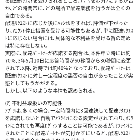
る配達ﾘｸｴｽﾄを受けられるところ､ｱﾌﾟﾘをｵﾝﾗｲﾝにするか否
か､どの時間帯に､どの場所で配達業務を行うかは全くの
自由である｡
配達ﾘｸｴｽﾄに応じた後にｷｬﾝｾﾙをすれば､評価が下がった
り､ｱｶｳﾝﾄ停止措置を受ける可能性もあるが､単に配達ﾘｸｴｽ
ﾄに応じない場合には､具体的な不利益を受ける旨の定め
は特に存在しない｡
実際に､配達ﾊﾟｰﾄﾅｰが応諾する割合は､本件申立時には約
70%､3年5月10日に応答時間が60秒間から30秒間に変更
されて以降､近時では約40%となっており､配達ﾊﾟｰﾄﾅｰは
配達ﾘｸｴｽﾄに対し一定程度の諾否の自由があったことが実
態としてもうかがえる｡
しかし､以下のような事情も認められる｡
(ｱ) 不利益取扱いの可能性
ｱﾌﾟﾘは､多くの場合､一定時間内に3回連続して配達ﾘｸｴｽﾄ
を応諾しないと自動でｵﾌﾗｲﾝになる設定がされており､ｵﾌﾗ
ｲﾝにされても再度ﾛｸﾞｲﾝすることは可能であるが､ｵﾌﾗｲﾝに
されたことに配達ﾊﾟｰﾄﾅｰが気付かずにいると､配達ﾘｸｴｽﾄ