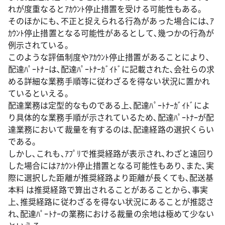
れが度重なるとｱｶｳﾝﾄ停止措置を受ける可能性もある｡
そのほかにも､不正と捉えられる行為があった場合には､ｱ
ｶｳﾝﾄ停止措置となる可能性があるとして､幾つかの行為が
例示されている｡
このような評価制度やｱｶｳﾝﾄ停止措置があることにより､
配達ﾊﾟｰﾄﾅｰは､配達ﾊﾟｰﾄﾅｰｶﾞｲﾄﾞに記載された､会社らの求
める詳細な業務手順等に従わざるを得ない状況に置かれ
ているといえる｡
配達業務は定型的なものである上､配達ﾊﾟｰﾄﾅｰｶﾞｲﾄﾞによ
り具体的な業務手順が示されているため､配達ﾊﾟｰﾄﾅｰが配
達業務において裁量を有するのは､配達経路の選択くらい
である｡
しかし､これも､ｱﾌﾟﾘで推奨経路が表示され､わざと遠回り
した場合にはｱｶｳﾝﾄ停止措置となる可能性もあり､また､実
際に選択した距離が推奨経路より距離が長くても､配送基
本料 は推奨経路で算出されることがあることから､事実
上､推奨経路に従わざるを得ない状況にあることが推認さ
れ､配達ﾊﾟｰﾄﾅｰの業務における裁量の余地は極めて少ない