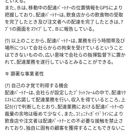
といえる｡
また､Ｂは､移動中の配達ﾊﾟｰﾄﾅｰの位置情報をGPSにより
把握しており､配達ﾊﾟｰﾄﾅｰは､飲食店からの飲食物の受取
を完了したとき及び注文者への配達を完了したときは､ｱ
ﾌﾟﾘの画面をｽﾜｲﾌﾟして､Ｂに報告している｡
(ｳ) 以上のことから､配達ﾊﾟｰﾄﾅｰは､業務を行う時間帯及び
場所について会社らからの拘束を受けているということ
はできないものの､広い意味で会社らの指揮監督下に置か
れて､配達業務を遂行しているとみることができる｡
キ 顕著な事業者性
(ｱ) 自己の才覚で利得する機会
配達ﾊﾟｰﾄﾅｰは､会社らが設定したﾌﾟﾗｯﾄﾌｫｰﾑの中で､配達ﾘｸ
ｴｽﾄに応諾して配達業務を行い､収入を得ているところ､上
記ｶ(ｲ)で判断したとおり､配達業務における配達ﾊﾟｰﾄﾅｰの
裁量の余地は極めて少なく､また､ｺﾐｭﾆﾃｨｶﾞｲﾄﾞﾗｲﾝにより
飲食店や注文者は配達ﾊﾟｰﾄﾅｰとの不必要な接触を禁止さ
れており､独自に固有の顧客を獲得することもできないこ