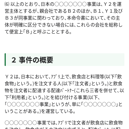
⑹ 以上のとおり､日本の○○○○○○○事業は､Ｙ２を運
営主体とするが､親会社であるＢ２のほか､Ｂ１､Ｙ１及び
Ｂ３が同事業に関わっており､本命令書において､その主
体が明確に区分できない場合には､これらの会社を総称し
て便宜上｢Ｂ｣と呼ぶこととする｡
２ 事件の概要
Ｙ２は､日本において､ｱﾌﾟﾘ上で､飲食店と料理等(以下｢飲
食物｣という｡)を注文する人(以下｢注文者｣という｡)と飲食
物を注文者に配達する配達ﾊﾟｰﾄﾅｰ(これら三者を併せて､以
下｢利用者｣という｡)とを結び付ける事業(以下､
｢○○○○○○○事業｣というが､単に｢○○○○○○○｣と
いうことがある｡)を運営している｡
○○○○○○○事業では､ｱﾌﾟﾘで注文者が飲食店に飲食物