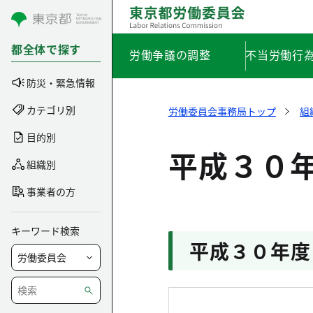
コンテンツにスキップ
都全体で探す
労働争議の調整
不当労働行
防災・緊急情報
カテゴリ別
労働委員会事務局トップ
組
目的別
平成３０
組織別
事業者の方
キーワード検索
平成３０年度