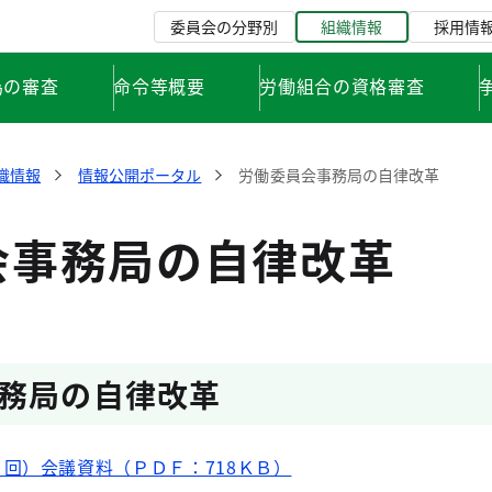
委員会の分野別
組織情報
採用情
為の審査
命令等概要
労働組合の資格審査
織情報
情報公開ポータル
労働委員会事務局の自律改革
会事務局の自律改革
務局の自律改革
回）会議資料（ＰＤＦ：718ＫＢ）