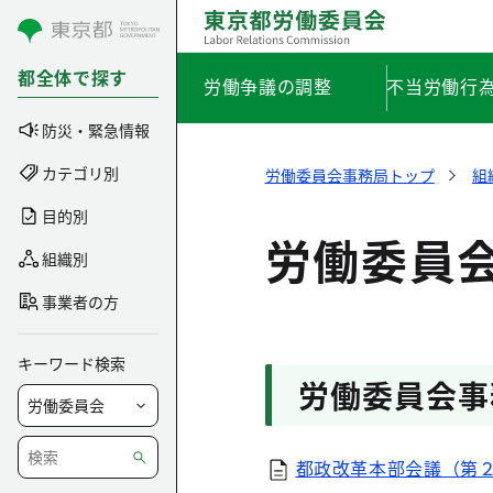
コンテンツにスキップ
都全体で探す
労働争議の調整
不当労働行
防災・緊急情報
カテゴリ別
労働委員会事務局トップ
組
目的別
労働委員
組織別
事業者の方
キーワード検索
労働委員会事
都政改革本部会議（第２