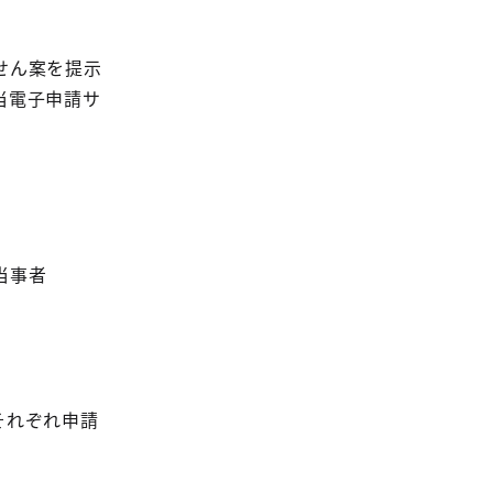
せん案を提示
当電子申請サ
当事者
それぞれ申請