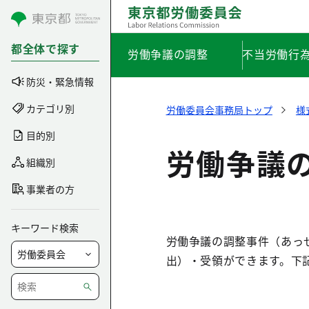
コンテンツにスキップ
都全体で探す
労働争議の調整
不当労働行
防災・緊急情報
カテゴリ別
労働委員会事務局トップ
様
目的別
労働争議
組織別
事業者の方
キーワード検索
労働争議の調整事件（あっ
出）・受領ができます。下