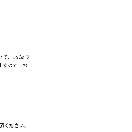
いて、
LoGo
フ
ますので、お
認ください。