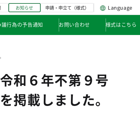
Language
報
お知らせ
申請・申立て（様式）
争議行為の予告通知
お問い合わせ
様式はこちら
。
令和６年不第９号
を掲載しました。