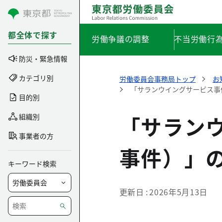
コンテンツにスキップ
都全体で探す
労働争議の調整
不当労働行
防災・緊急情報
カテゴリ別
労働委員会事務局トップ
お
「サランウイングサービス事
目的別
「サラン
組織別
事業者の方
事件）」
キーワード検索
更新日
2026年5月13日