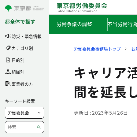
コンテンツにスキップ
都全体で探す
労働争議の調整
不当労働行
防災・緊急情報
カテゴリ別
労働委員会事務局トップ
お
目的別
キャリア
組織別
事業者の方
間を延長
キーワード検索
更新日
2023年5月26日