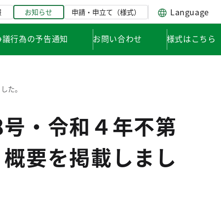
Language
報
お知らせ
申請・申立て（様式）
争議行為の予告通知
お問い合わせ
様式はこちら
ました。
8号・令和４年不第
、概要を掲載しまし