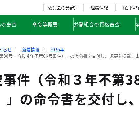
委員会の分野別
組織情報
採用情
為の審査
命令等概要
労働組合の資格審査
知らせ
新着情報
2026年
第38号・令和４年不第66号事件）」の命令書を交付し、概要を掲載し
空事件（令和３年不第3
件）」の命令書を交付し