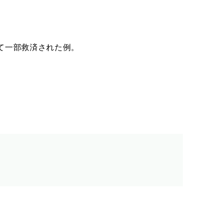
て
一部救済された例
。