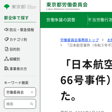
コンテンツにスキップ
都全体で探す
労働争議の調整
不当労働行
防災・緊急情報
カテゴリ別
労働委員会事務局トップ
お
「日本航空事件（令和３年不
目的別
「日本航
組織別
事業者の方
66号事
キーワード検索
た。